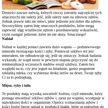
Dentyści zawsze mówią, których rzeczy (niestety najczęściej tych 
smacznych) nie należy jeść, jeśli zależy nam na zdrowiu zębów. 
Jednak prawie nikt nie mówi, jakie jedzenie jest dobre dla zębów. 
Stworzyliśmy zatem listę smacznych produktów, które mogą 
zapewnić ulgę wrażliwym zębom i przedstawiamy wskazówki, 
czym zastąpić jedzenie, które im nie służy. Smacznego!
Nabiał
Nabiał w każdej postaci zawiera dużo wapnia — podstawowego 
minerału tworzącego kości i zęby. Ponieważ szkliwo też jest 
minerałem, nie odbudowuje się, jeśli się zniszczy. Jednak badania 
wykazały, że wapń może w pewnym stopniu przyczynić się do 
remineralizacji wczesnych stadiów erozji szkliwa. Zatem bez 
względu na to, czy jesz jogurt na śniadanie, gasisz pragnienie 
szklanką mleka, czy wybierasz deskę serów na deser, Twoje zęby 
Ci za to podziękują.
Mięso, ryby i tofu
Te produkty mają wysoką zawartość fosforu, czyli minerału, który 
pomaga utwardzać szkliwo zębów i, zaraz po wapniu, występuje w 
największej ilości w organizmie. Oprócz wzmacniania zębów i 
kości fosfor bierze udział w produkcji białek, które są potrzebne do 