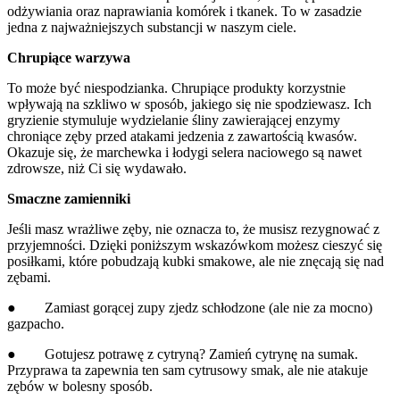
odżywiania oraz naprawiania komórek i tkanek. To w zasadzie 
jedna z najważniejszych substancji w naszym ciele.
Chrupiące warzywa
To może być niespodzianka. Chrupiące produkty korzystnie 
wpływają na szkliwo w sposób, jakiego się nie spodziewasz. Ich 
gryzienie stymuluje wydzielanie śliny zawierającej enzymy 
chroniące zęby przed atakami jedzenia z zawartością kwasów. 
Okazuje się, że marchewka i łodygi selera naciowego są nawet 
zdrowsze, niż Ci się wydawało.
Smaczne zamienniki
Jeśli masz wrażliwe zęby, nie oznacza to, że musisz rezygnować z 
przyjemności. Dzięki poniższym wskazówkom możesz cieszyć się 
posiłkami, które pobudzają kubki smakowe, ale nie znęcają się nad 
zębami.
●        Zamiast gorącej zupy zjedz schłodzone (ale nie za mocno) 
gazpacho.
●        Gotujesz potrawę z cytryną? Zamień cytrynę na sumak. 
Przyprawa ta zapewnia ten sam cytrusowy smak, ale nie atakuje 
zębów w bolesny sposób.