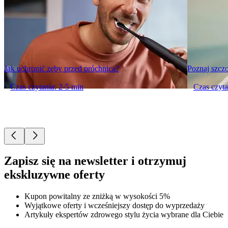
Jak uchronić zęby przed próchnica?
Poznaj szczo
Czas czytania: 2-5 min
Czas czyta
Zapisz się na newsletter i otrzymuj
ekskluzywne oferty
Kupon powitalny ze zniżką w wysokości 5%
Wyjątkowe oferty i wcześniejszy dostęp do wyprzedaży
Artykuły ekspertów zdrowego stylu życia wybrane dla Ciebie