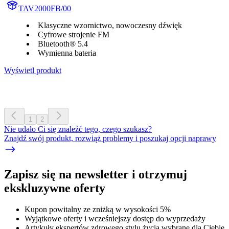
TAV2000FB/00
Klasyczne wzornictwo, nowoczesny dźwięk
Cyfrowe strojenie FM
Bluetooth® 5.4
Wymienna bateria
Wyświetl produkt
1
2
Nie udało Ci się znaleźć tego, czego szukasz?
Znajdź swój produkt, rozwiąż problemy i poszukaj opcji naprawy
Zapisz się na newsletter i otrzymuj
ekskluzywne oferty
Kupon powitalny ze zniżką w wysokości 5%
Wyjątkowe oferty i wcześniejszy dostęp do wyprzedaży
Artykuły ekspertów zdrowego stylu życia wybrane dla Ciebie