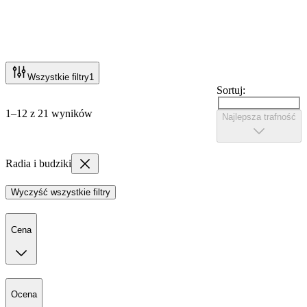
Wszystkie filtry
1
Sortuj:
1–12 z 21 wyników
Najlepsza trafność
Radia i budziki
Wyczyść wszystkie filtry
Cena
Ocena