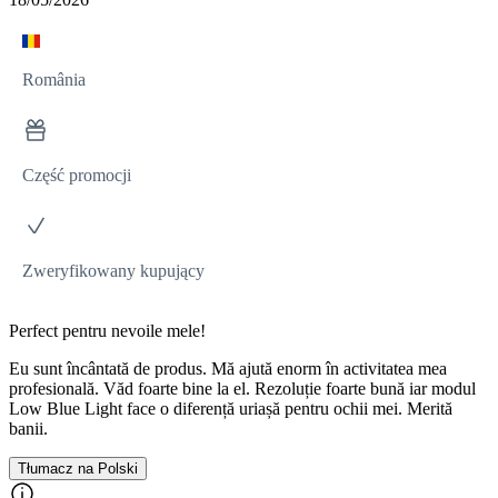
România
Część promocji
Zweryfikowany kupujący
Perfect pentru nevoile mele!
Eu sunt încântată de produs. Mă ajută enorm în activitatea mea
profesională. Văd foarte bine la el. Rezoluție foarte bună iar modul
Low Blue Light face o diferență uriașă pentru ochii mei. Merită
banii.
Tłumacz na Polski