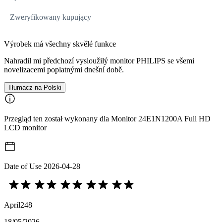
Zweryfikowany kupujący
Výrobek má všechny skvělé funkce
Nahradil mi předchozí vysloužilý monitor PHILIPS se všemi
novelizacemi poplatnými dnešní době.
Tłumacz na Polski
Przegląd ten został wykonany dla Monitor 24E1N1200A Full HD
LCD monitor
Date of Use
2026-04-28
April248
18/05/2026