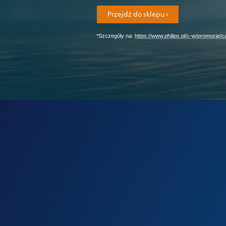
Przejdź do sklepu ›
*Szczegóły na:
https://www.philips.pl/c-w/promocje/