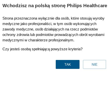
This page is also available in
United States (English)
Wchodzisz na polską stronę Philips Healthcare
Strona przeznaczona wyłącznie dla osób, które stosują wyroby
medyczne jako profesjonaliści, w tym osób wykonujących
zawody medyczne, osób działających na rzecz podmiotów
Sleep Therapy Compliance
ochrony zdrowia lub podmiotów prowadzących obrót wyrobami
medycznymi w charakterze profesjonalnym.
Czy jesteś osobą spełniającą powyższe kryteria?
TAK
NIE
Managing sleep apnea
therapy compliance
for long-
term benefit