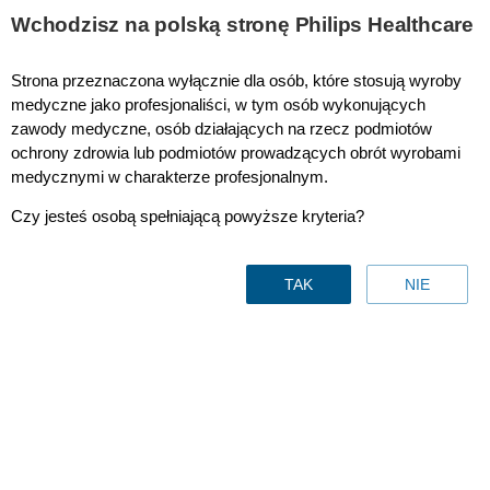
This page is also available in
United States (English)
Wchodzisz na polską stronę Philips Healthcare
Kliknij, aby uzyskać informacje na temat notatki dotyczącej bezpieczeństwa
Strona przeznaczona wyłącznie dla osób, które stosują wyroby
określonych produktów Philips Respironics Sleep and Respiratory Care ›
medyczne jako profesjonaliści, w tym osób wykonujących
zawody medyczne, osób działających na rzecz podmiotów
ochrony zdrowia lub podmiotów prowadzących obrót wyrobami
medycznymi w charakterze profesjonalnym.
Rozwiązania dla opieki zdrowotnej
Czy jesteś osobą spełniającą powyższe kryteria?
TAK
NIE
Fundusze Europejskie na Infrastrukturę, Klimat
i Środowisko 2021-2027
Rozwiązania Philips dla wsparcia podstawowej opieki
zdrowotnej (POZ)
Sprawdź możliwości