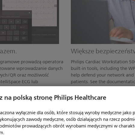
razem.
Większe bezpieczeńst
programowe prowadzą operatora
Philips Cardiac Workstation 500
tyzowane wprowadzanie danych
built-in tools, including the W
wych/QR oraz możliwość
help defend your network and p
telliSpace ECG lub
patients. See the documentati
nej ograniczają do minimum
product brochure to learn mor
za dotknięciem jednego
 na polską stronę Philips Healthcare
 drukować, eksportować i
aczona wyłącznie dla osób, które stosują wyroby medyczne jako pr
ykonujących zawody medyczne, osób działających na rzecz podm
podmiotów prowadzących obrót wyrobami medycznymi w charakt
m.