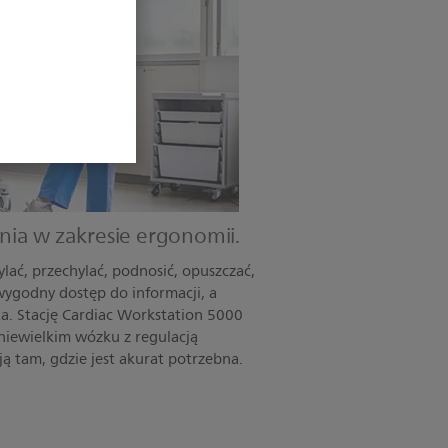
ia w zakresie ergonomii.
lać, przechylać, podnosić, opuszczać,
 wygodny dostęp do informacji, a
ta. Stację Cardiac Workstation 5000
iewielkim wózku z regulacją
 ją tam, gdzie jest akurat potrzebna.