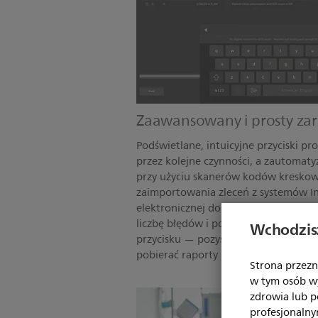
Zaawansowany i prosty za
Podświetlane, intuicyjne przyciski 
przez kolejne czynności, a zautoma
przy użyciu skanerów kodów kresko
zaimportowania zleceń z systemów In
elektronicznej dokumentacji medycz
liczbę błędów i pozwalają szybko — 
Wchodzisz
przycisku — pozyskiwać, analizować,
pobierać raporty EKG.
Strona przezn
w tym osób w
zdrowia lub 
profesjonalny