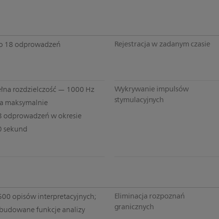
Rejestracja w zadanym czasie
o 18 odprowadzeń
Wykrywanie impulsów
ełna rozdzielczość — 1000 Hz
stymulacyjnych
la maksymalnie
8 odprowadzeń w okresie
0 sekund
Eliminacja rozpoznań
600 opisów interpretacyjnych;
granicznych
budowane funkcje analizy