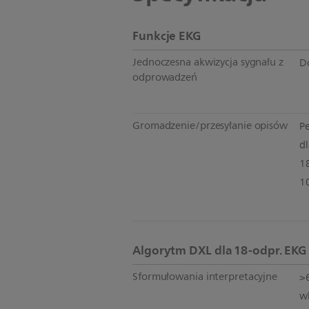
Funkcje EKG
Jednoczesna akwizycja sygnału z
D
odprowadzeń
Gromadzenie/przesyłanie opisów
P
d
1
1
Algorytm DXL dla 18-odpr. EKG
Sformułowania interpretacyjne
>
w