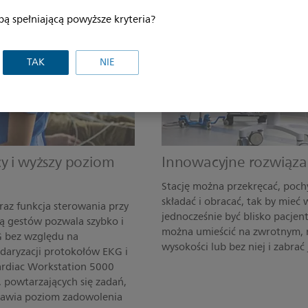
bą spełniającą powyższe kryteria?
TAK
NIE
y i wyższy poziom
Innowacyjne rozwiązan
Stację można przekręcać, pochy
składać i obracać, tak by mieć
raz funkcja sterowania przy
jednocześnie być blisko pacjen
 gestów pozwala szybko i
można umieścić na zwrotnym, n
G bez względu na
wysokości lub bez niej i zabrać
ndaryzacji protokołów EKG i
Cardiac Workstation 5000
 powtarzających się zadań,
oprawia poziom zadowolenia