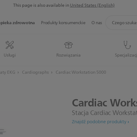
This page is also available in
United States (English)
ikona
opieka zdrowotna
Produkty konsumenckie
O nas
wsparcie
wyszukiwania
Usługi
Rozwiązania
Specjalizac
aty EKG
Cardiographs
Cardiac Workstation 5000
Cardiac
Works
Stacja Cardiac Worksta
Znajdź podobne produkty