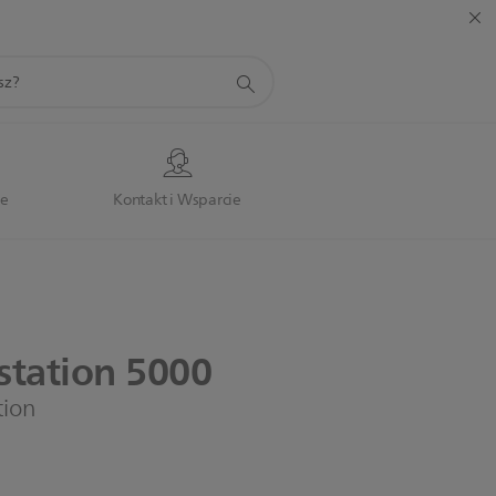
je
Kontakt i Wsparcie
tation
5000
tion