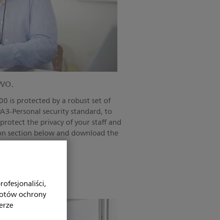
wo.
0 is protected by a robust set of
PA3-Personal security standard, to
rotect the privacy of your staff and
on section below and download the
e.
ofesjonaliści,
iotów ochrony
erze