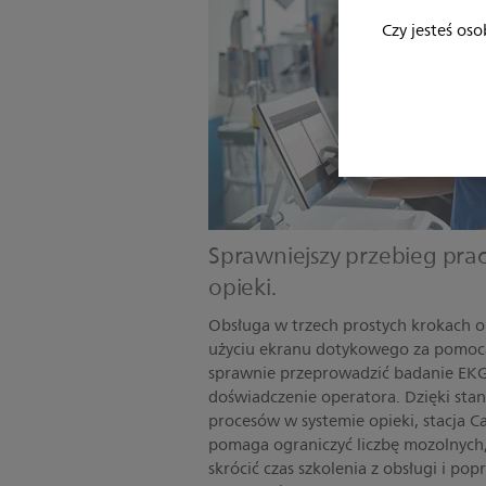
Czy jesteś oso
Sprawniejszy przebieg prac
opieki.
Obsługa w trzech prostych krokach o
użyciu ekranu dotykowego za pomocą
sprawnie przeprowadzić badanie EK
doświadczenie operatora. Dzięki sta
procesów w systemie opieki, stacja 
pomaga ograniczyć liczbę mozolnych,
skrócić czas szkolenia z obsługi i p