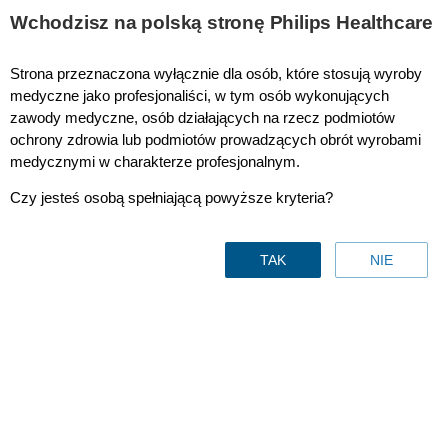
This page is also available in
United States (English)
Wchodzisz na polską stronę Philips Healthcare
Strona przeznaczona wyłącznie dla osób, które stosują wyroby
medyczne jako profesjonaliści, w tym osób wykonujących
zawody medyczne, osób działających na rzecz podmiotów
Oprogramowanie Dynamic UNIQUE firmy Philips
ochrony zdrowia lub podmiotów prowadzących obrót wyrobami
medycznymi w charakterze profesjonalnym.
Czy jesteś osobą spełniającą powyższe kryteria?
TAK
NIE
Oprogramowanie Dynamic