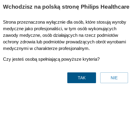
This page is also available in
United States (English)
Wchodzisz na polską stronę Philips Healthcare
Strona przeznaczona wyłącznie dla osób, które stosują wyroby
medyczne jako profesjonaliści, w tym osób wykonujących
zawody medyczne, osób działających na rzecz podmiotów
Elektrokardiografia (EKG)
ochrony zdrowia lub podmiotów prowadzących obrót wyrobami
medycznymi w charakterze profesjonalnym.
Czy jesteś osobą spełniającą powyższe kryteria?
TAK
NIE
Elektrokardiografia (EKG)
Kontakt z nami