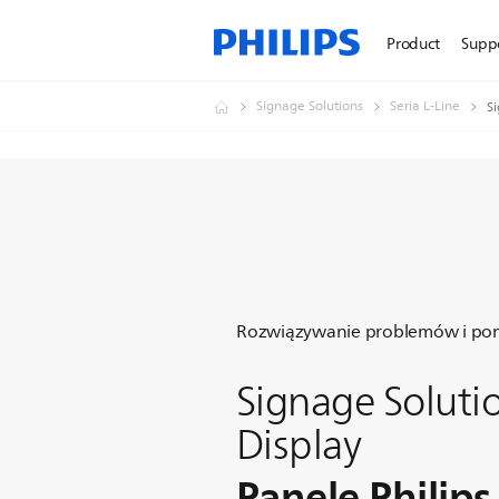
Product
Supp
Signage Solutions
Seria L-Line
Si
Rozwiązywanie problemów i pom
Signage Soluti
Display
Panele Philips