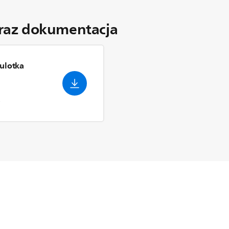
oraz dokumentacja
ulotka
B
5