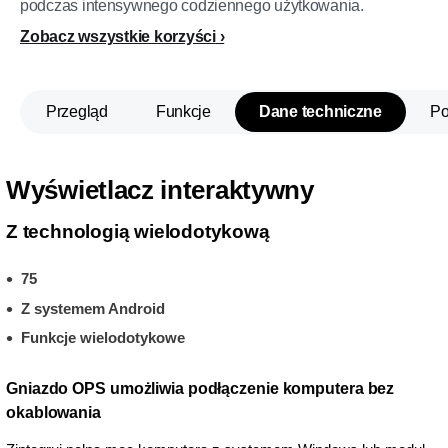
podczas intensywnego codziennego użytkowania.
Zobacz wszystkie korzyści
Przegląd
Funkcje
Dane techniczne
P
Wyświetlacz interaktywny
Z technologią wielodotykową
75
Z systemem Android
Funkcje wielodotykowe
Gniazdo OPS umożliwia podłączenie komputera bez
okablowania