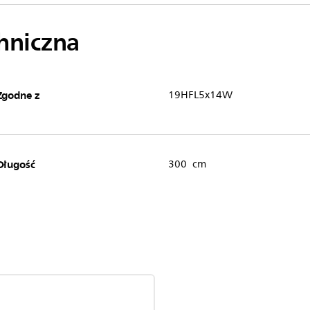
chniczna
Zgodne z
19HFL5x14W
Długość
300 cm