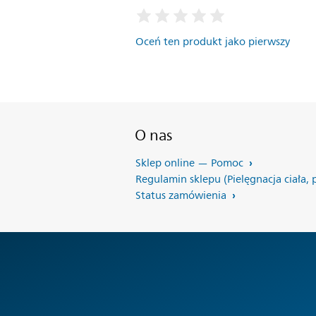
Oceń ten produkt jako pierwszy
O nas
Sklep online — Pomoc
Regulamin sklepu (Pielęgnacja ciała, 
Status zamówienia