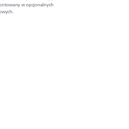
amontowany w opcjonalnych
towych.
m