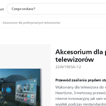
ikona
ort
wsparcie
wyszukiwania
Akcesorium dla profesjonalnych telewizorów
Akcesorium dla 
telewizorów
22AV1965A/12
Przewód zasilania prądem st
Wykonany dla telewizora do m
HeartLine, 3-metrowy przewód
równie innowacyjny jak sam wy
wysiłek podczas niestandardow