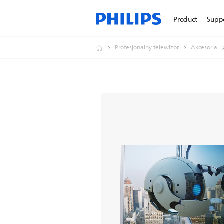
Product
Supp
Profesjonalny telewizor
Akcesoria