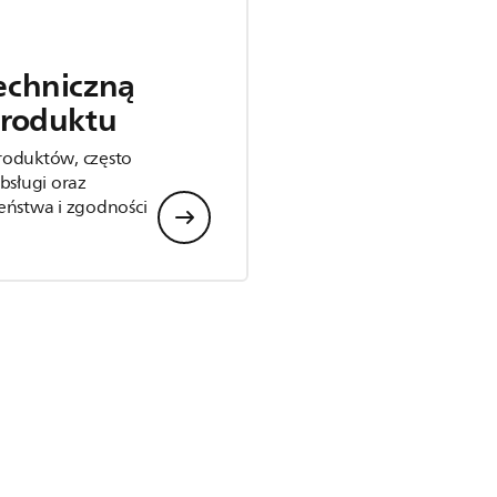
echniczną
produktu
roduktów, często
bsługi oraz
eństwa i zgodności