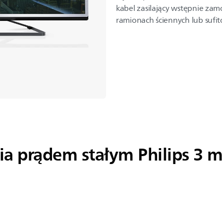
kabel zasilający wstępnie z
ramionach ściennych lub sufi
ia prądem stałym Philips 3 