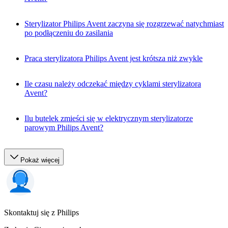
Sterylizator Philips Avent zaczyna się rozgrzewać natychmiast
po podłączeniu do zasilania
Praca sterylizatora Philips Avent jest krótsza niż zwykle
Ile czasu należy odczekać między cyklami sterylizatora
Avent?
Ilu butelek zmieści się w elektrycznym sterylizatorze
parowym Philips Avent?
Pokaż więcej
Skontaktuj się z Philips