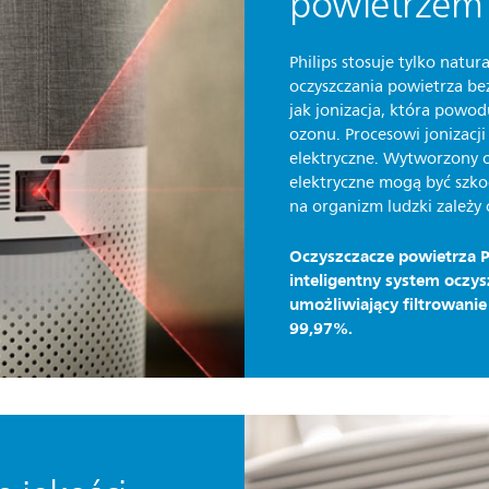
powietrzem
Philips stosuje tylko natu
oczyszczania powietrza be
jak jonizacja, która powo
ozonu. Procesowi jonizacj
elektryczne. Wytworzony o
elektryczne mogą być szko
na organizm ludzki zależy o
Oczyszczacze powietrza P
inteligentny system oczysz
umożliwiający filtrowani
99,97%.