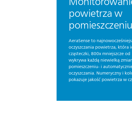
Monitorowanie
powietrza w
pomieszczeni
AeraSense to najnowocześniejs
oczyszczania powietrza, która i
cząsteczki, 800x mniejszcze o
wykrywa każdą niewielką zmia
pomieszczeniu- i automatyczni
oczyszczania. Numeryczny i kol
pokazuje jakość powietrza w cz