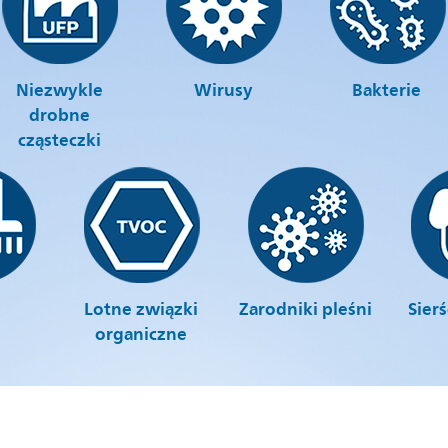
Niezwykle
Wirusy
Bakterie
drobne
cząsteczki
Lotne związki
Zarodniki pleśni
Sier
organiczne