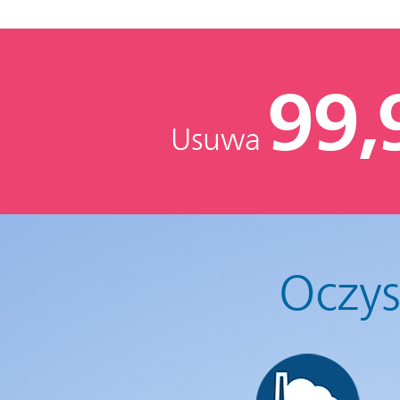
99
Usuwa
Oczys