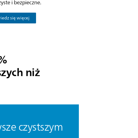
zyste i bezpieczne.
edz się więcej
7%
szych niż
wsze czystszym