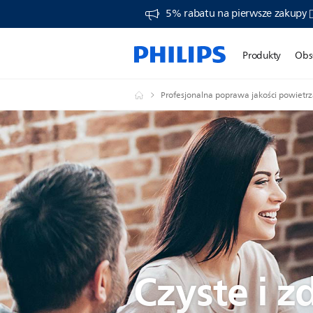
5% rabatu na pierwsze zakupy
Produkty
Obs
Profesjonalna poprawa jakości powietr
Czyste i 