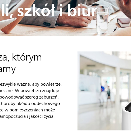
i, szkół i biur
a, którym
hamy
niezwykle ważne, aby powietrze,
pieczne. W powietrzu znajduje
ą powodować szereg zaburzeń,
 choroby układu oddechowego.
rze w pomieszczeniach może
mopoczucia i jakości życia.