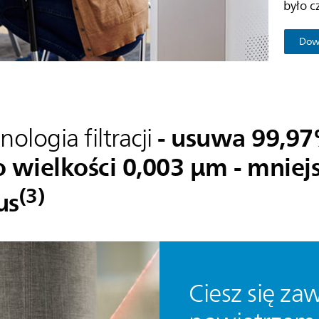
było c
Dowi
- usuwa 99,9
ologia filtracji
 wielkości 0,003 µm - mniej
(3)
us
Ciesz się za