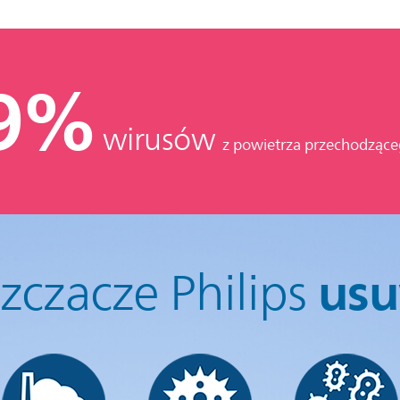
,9%
wirusów
z powietrza przechodząceg
usu
zczacze Philips