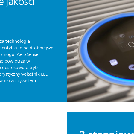
 jakości
u
za technologia
dentyfikuje najdrobniejsze
d smogu. AeraSense
nę powietrza w
e dostosowuje tryb
orystyczny wskaźnik LED
asie rzeczywistym.