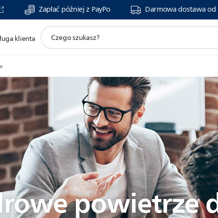
Zapłać później z PayPo
Darmowa dostawa od 
ikona
ługa klienta
wsparcie
wyszukiwania
za
zdrowe powietrze 