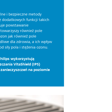
ralne i bezpieczne metody
z dodatkowych funkcji takich
duje powstawanie
i towarzyszy również pole
zon jak również pole
dliwe dla zdrowia, a ich wpływ
d siły pola i stężenia ozonu.
hilips wykorzystują
czania VitaShield (IPS)
e zanieczyszczeń na poziomie