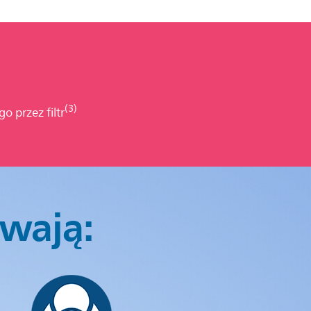
(3)
o przez filtr
wają: