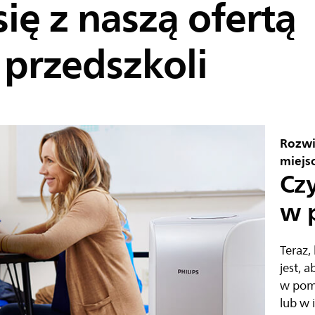
ię z naszą ofertą
i przedszkoli
Rozwi
miejs
Cz
w p
Teraz,
jest, 
w pomi
lub w 