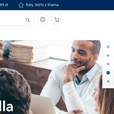
99 zł
Raty 3x0% z Klarna
dla