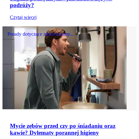
podróży?
Czytaj więcej
Porady dotyczące zdrowia jamy...
Mycie zębów przed czy po śniadaniu oraz
kawie? Dylematy porannej higieny