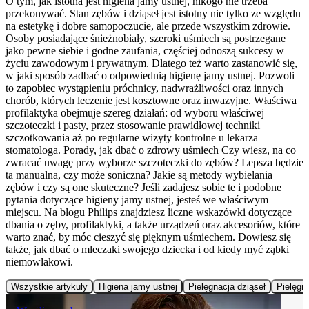
O tym, jak istotna jest higiena jamy ustnej, nikogo nie trzeba
przekonywać. Stan zębów i dziąseł jest istotny nie tylko ze względu
na estetykę i dobre samopoczucie, ale przede wszystkim zdrowie.
Osoby posiadające śnieżnobiały, szeroki uśmiech są postrzegane
jako pewne siebie i godne zaufania, częściej odnoszą sukcesy w
życiu zawodowym i prywatnym. Dlatego też warto zastanowić się,
w jaki sposób zadbać o odpowiednią higienę jamy ustnej. Pozwoli
to zapobiec wystąpieniu próchnicy, nadwrażliwości oraz innych
chorób, których leczenie jest kosztowne oraz inwazyjne. Właściwa
profilaktyka obejmuje szereg działań: od wyboru właściwej
szczoteczki i pasty, przez stosowanie prawidłowej techniki
szczotkowania aż po regularne wizyty kontrolne u lekarza
stomatologa. Porady, jak dbać o zdrowy uśmiech Czy wiesz, na co
zwracać uwagę przy wyborze szczoteczki do zębów? Lepsza będzie
ta manualna, czy może soniczna? Jakie są metody wybielania
zębów i czy są one skuteczne? Jeśli zadajesz sobie te i podobne
pytania dotyczące higieny jamy ustnej, jesteś we właściwym
miejscu. Na blogu Philips znajdziesz liczne wskazówki dotyczące
dbania o zęby, profilaktyki, a także urządzeń oraz akcesoriów, które
warto znać, by móc cieszyć się pięknym uśmiechem. Dowiesz się
także, jak dbać o mleczaki swojego dziecka i od kiedy myć ząbki
niemowlakowi.
Wszystkie artykuły
Higiena jamy ustnej
Pielęgnacja dziąseł
Pielęgn