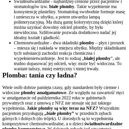
Światłoutwardzalne - najbardziej cenione przez pacjentów i 
stomatologów tzw. 
białe plomby
. Takie wypełnienie ma 
konsystencję plasteliny. Stomatolog swobodnie formuje masę 
i umieszcza w ubytku, a potem utwardza lampą 
polimeryzacyjną. Ma dużą gamę kolorystyczną dzięki której 
można uzyskać dowolny odcień plomby, by była 
niewidoczna. Szlifowanie pozwala dodatkowo nadać jej 
idealny kształt i gładkość.
Chemoutwardzalne - dwa składniki 
plomby 
– płyn i proszek 
– miesza się i nakłada w miejscu ubytku. Między składnikami 
tych substancji zachodzi reakcja chemiczna i 
wypełnienietwardnieje. Jest to rodzaj „
białej plomby
”, ale 
trudno dopasować jej odcień, więc może być widoczna. To 
wariant tańszy, mniej estetyczny i mniej trwały.
Plomba: tania czy ładna?
Wiele osób dobrze pamięta czasy, gdy standardem były ciemne i 
widoczne 
plomby amalgamatowe
. Ze względu na zawartość rtęci 
w amalgamacie od października 2022 roku w gabinetach 
prywatnych oraz z umową z NFZ nie stosuje się już takiego 
wypełnienia. 
Jakie plomby są więc teraz na NFZ?
 Wszystkim 
pacjentom przysługują 
„białe plomby”
 w przednich zębach 
górnych i dolnych (do trójek). U dorosłych są to wypełnienia 
kompozytowe chemoutwardzalne, a u dzieci
 światłoutwardzalne 
plomby kompozytowe
. W dalszych zębach (od czwartego) 