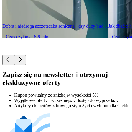
Dobra i niedroga szczoteczka soniczna - czy duży bud...
Jak dbać o h
Czas czytania: 6-8 min
Czas czyta
Zapisz się na newsletter i otrzymuj
ekskluzywne oferty
Kupon powitalny ze zniżką w wysokości 5%
Wyjątkowe oferty i wcześniejszy dostęp do wyprzedaży
Artykuły ekspertów zdrowego stylu życia wybrane dla Ciebie