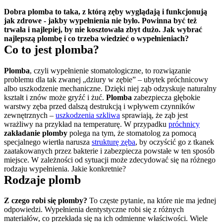
Dobra plomba to taka, z którą zęby wyglądają i funkcjonują 
jak zdrowe - jakby wypełnienia nie było. Powinna być też 
trwała i najlepiej, by nie kosztowała zbyt dużo. Jak wybrać 
najlepszą plombę i co trzeba wiedzieć o wypełnieniach?
Co to jest plomba?
Plomba
, czyli wypełnienie stomatologiczne, to rozwiązanie 
problemu dla tak zwanej „dziury w zębie” – ubytek próchnicowy 
albo uszkodzenie mechaniczne. Dzięki niej ząb odzyskuje naturalny 
kształt i znów może gryźć i żuć. 
Plomba 
zabezpiecza głębokie 
warstwy zęba przed dalszą destrukcją i wpływem czynników 
zewnętrznych – 
uszkodzenia szkliwa
 sprawiają, że ząb jest 
wrażliwy na przykład na temperaturę. W przypadku 
próchnicy
zakładanie plomby
 polega na tym, że stomatolog za pomocą 
specjalnego wiertła narusza 
strukturę zęba
, by oczyścić go z tkanek 
zaatakowanych przez bakterie i zabezpiecza powstałe w ten sposób 
miejsce. W zależności od sytuacji może zdecydować się na różnego 
rodzaju wypełnienia. Jakie konkretnie?
Rodzaje plomb
Z czego robi się plomby?
 To częste pytanie, na które nie ma jednej 
odpowiedzi. Wypełnienia dentystyczne robi się z różnych 
materiałów, co przekłada się na ich odmienne właściwości. Wiele 