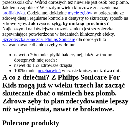
przedszkolaków. Wśród dorosłych też niewiele jest osób bez plomb. 
Jak temu zapobiec? W każdym wieku kluczowe znaczenie ma 
profilaktyka
. Codzienne, dokładne 
mycie zębów
 w połączeniu ze 
zdrową dietą i regularne kontrole u dentysty to skuteczny sposób na 
zdrowe zęby. 
Jak czyścić zęby, by uniknąć próchnicy?
Najlepszym i najłatwiejszym rozwiązaniem jest szczoteczka 
zapewniająca potwierdzone w badaniach klinicznych efekty. 
Szczoteczka soniczna  Philips Sonicare
 dla dorosłych to 
zaawansowane dbanie o zęby w domu:
nawet o 20x mniej płytki bakteryjnej, także w trudno 
dostępnych miejscach ;
nawet do 15x zdrowsze dziąsła ;
100% mniej 
przebarwień
 w czasie krótszym niż dwa dni .
A co z dziećmi? Z Philips Sonicare For 
Kids mogą już w wieku trzech lat zacząć 
skutecznie dbać o uśmiech bez plomb. 
Zdrowe zęby to plan zdecydowanie lepszy 
niż wypełnienia, nawet te brokatowe.
Polecane produkty