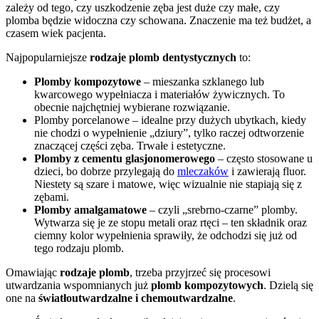
zależy od tego, czy uszkodzenie zęba jest duże czy małe, czy 
plomba będzie widoczna czy schowana. Znaczenie ma też budżet, a 
czasem wiek pacjenta.
Najpopularniejsze 
rodzaje plomb dentystycznych
 to:
Plomby kompozytowe
 – mieszanka szklanego lub 
kwarcowego wypełniacza i materiałów żywicznych. To 
obecnie najchętniej wybierane rozwiązanie. 
Plomby porcelanowe – idealne przy dużych ubytkach, kiedy 
nie chodzi o wypełnienie „dziury”, tylko raczej odtworzenie 
znaczącej części zęba. Trwałe i estetyczne.
Plomby z cementu glasjonomerowego
 – często stosowane u 
dzieci, bo dobrze przylegają do 
mleczaków
 i zawierają fluor. 
Niestety są szare i matowe, więc wizualnie nie stapiają się z 
zębami. 
Plomby amalgamatowe
 – czyli „srebrno-czarne” plomby. 
Wytwarza się je ze stopu metali oraz rtęci – ten składnik oraz 
ciemny kolor wypełnienia sprawiły, że odchodzi się już od 
tego rodzaju plomb. 
Omawiając 
rodzaje plomb
, trzeba przyjrzeć się procesowi 
utwardzania wspomnianych już 
plomb kompozytowych
. Dzielą się 
one na 
światłoutwardzalne i chemoutwardzalne
. 