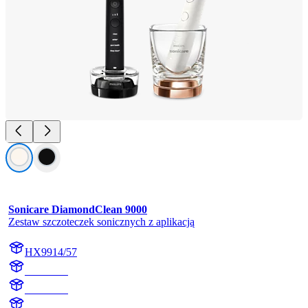
Sonicare DiamondClean 9000
Zestaw szczoteczek sonicznych z aplikacją
HX9914/57
HX991B
HX991R
HX9918