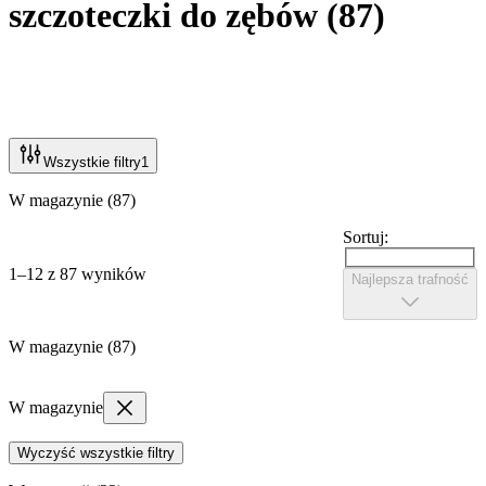
szczoteczki do zębów
(
87
)
Wszystkie filtry
1
W magazynie (87)
Sortuj:
1–12 z 87 wyników
Najlepsza trafność
W magazynie (87)
W magazynie
Wyczyść wszystkie filtry