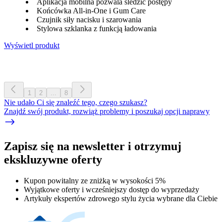
Aplikacja mobilna pozwala śledzić postępy
Końcówka All-in-One i Gum Care
Czujnik siły nacisku i szarowania
Stylowa szklanka z funkcją ładowania
Wyświetl produkt
1
2
...
8
Nie udało Ci się znaleźć tego, czego szukasz?
Znajdź swój produkt, rozwiąż problemy i poszukaj opcji naprawy
Zapisz się na newsletter i otrzymuj
ekskluzywne oferty
Kupon powitalny ze zniżką w wysokości 5%
Wyjątkowe oferty i wcześniejszy dostęp do wyprzedaży
Artykuły ekspertów zdrowego stylu życia wybrane dla Ciebie