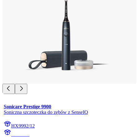
Sonicare Prestige 9900
Soniczna szczoteczka do zębów z SenseIQ
HX9992/12
HX999B