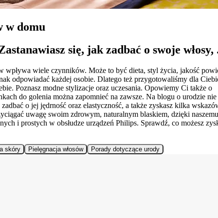
ów w domu
astanawiasz się, jak zadbać o swoje włosy, .
w wpływa wiele czynników. Może to być dieta, styl życia, jakość powie
nak odpowiadać każdej osobie. Dlatego też przygotowaliśmy dla Ciebie
iebie. Poznasz modne stylizacje oraz uczesania. Opowiemy Ci także o
szynkach do golenia można zapomnieć na zawsze. Na blogu o urodzie nie
k zadbać o jej jędrność oraz elastyczność, a także zyskasz kilka wskaz
przyciągać uwagę swoim zdrowym, naturalnym blaskiem, dzięki naszem
nych i prostych w obsłudze urządzeń Philips. Sprawdź, co możesz zy
a skóry
Pielęgnacja włosów
Porady dotyczące urody