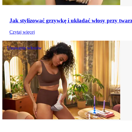
Jak stylizować grzywkę i układać włosy przy twar
Czytaj więcej
Usuwanie włosów