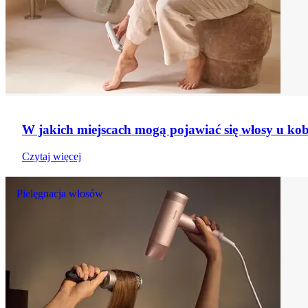
W jakich miejscach mogą pojawiać się włosy u kobi
Czytaj więcej
Pielęgnacja włosów