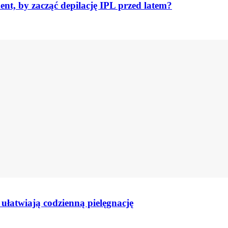
ent, by zacząć depilację IPL przed latem?
ułatwiają codzienną pielęgnację