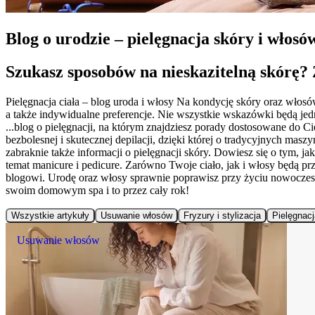
Blog o urodzie – pielęgnacja skóry i włos
Szukasz sposobów na nieskazitelną skórę? Z
Pielęgnacja ciała – blog uroda i włosy Na kondycję skóry oraz włosó
a także indywidualne preferencje. Nie wszystkie wskazówki będą jed
...blog o pielęgnacji, na którym znajdziesz porady dostosowane do C
bezbolesnej i skutecznej depilacji, dzięki której o tradycyjnych ma
zabraknie także informacji o pielęgnacji skóry. Dowiesz się o tym, ja
temat manicure i pedicure. Zarówno Twoje ciało, jak i włosy będą 
blogowi. Urodę oraz włosy sprawnie poprawisz przy życiu nowoczes
swoim domowym spa i to przez cały rok!
Wszystkie artykuły
Usuwanie włosów
Fryzury i stylizacja
Pielęgnacj
Usuwanie włosów