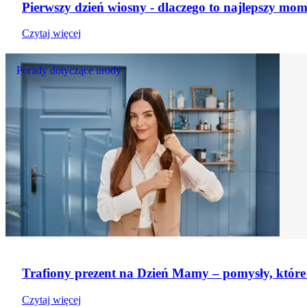
Pierwszy dzień wiosny - dlaczego to najlepszy mom
Czytaj więcej
Porady dotyczące urody
Trafiony prezent na Dzień Mamy – pomysły, które 
Czytaj więcej