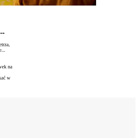
..
trza,
...
ówek na
u
skać w