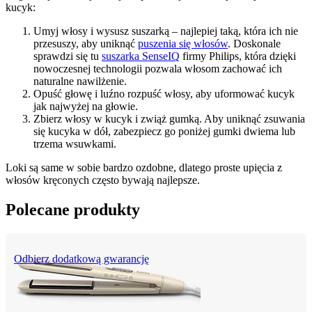
kucyk:
Umyj włosy i wysusz suszarką – najlepiej taką, która ich nie 
przesuszy, aby uniknąć 
puszenia się włosów
. Doskonale 
sprawdzi się tu 
suszarka SenseIQ
 firmy Philips, która dzięki 
nowoczesnej technologii pozwala włosom zachować ich 
naturalne nawilżenie.
Opuść głowę i luźno rozpuść włosy, aby uformować kucyk 
jak najwyżej na głowie.
Zbierz włosy w kucyk i zwiąż gumką. Aby uniknąć zsuwania 
się kucyka w dół, zabezpiecz go poniżej gumki dwiema lub 
trzema wsuwkami.
Loki są same w sobie bardzo ozdobne, dlatego proste upięcia z 
włosów kręconych często bywają najlepsze.
Polecane produkty
Odbierz dodatkową gwarancję