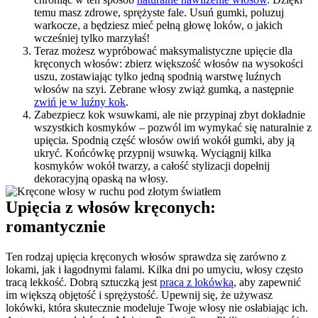
temu masz zdrowe, sprężyste fale. Usuń gumki, poluzuj 
warkocze, a będziesz mieć pełną głowę loków, o jakich 
wcześniej tylko marzyłaś!
Teraz możesz wypróbować maksymalistyczne upięcie dla 
kręconych włosów: zbierz większość włosów na wysokości 
uszu, zostawiając tylko jedną spodnią warstwę luźnych 
włosów na szyi. Zebrane włosy zwiąż gumką, a następnie 
zwiń je w luźny kok
.
Zabezpiecz kok wsuwkami, ale nie przypinaj zbyt dokładnie 
wszystkich kosmyków – pozwól im wymykać się naturalnie z 
upięcia. Spodnią część włosów owiń wokół gumki, aby ją 
ukryć. Końcówkę przypnij wsuwką. Wyciągnij kilka 
kosmyków wokół twarzy, a całość stylizacji dopełnij 
dekoracyjną opaską na włosy.
Upięcia z włosów kręconych: 
romantycznie
Ten rodzaj upięcia kręconych włosów sprawdza się zarówno z 
lokami, jak i łagodnymi falami. Kilka dni po umyciu, włosy często 
tracą lekkość. Dobrą sztuczką jest 
praca z lokówką
, aby zapewnić 
im większą objętość i sprężystość. Upewnij się, że używasz 
lokówki, która skutecznie modeluje Twoje włosy nie osłabiając ich. 