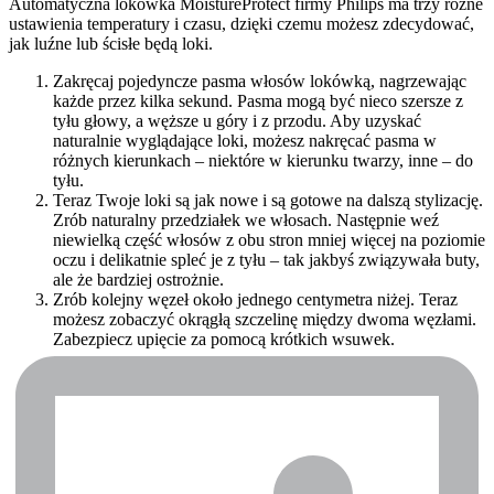
Automatyczna lokówka MoistureProtect firmy Philips ma trzy różne 
ustawienia temperatury i czasu, dzięki czemu możesz zdecydować, 
jak luźne lub ścisłe będą loki.
Zakręcaj pojedyncze pasma włosów lokówką, nagrzewając 
każde przez kilka sekund. Pasma mogą być nieco szersze z 
tyłu głowy, a węższe u góry i z przodu. Aby uzyskać 
naturalnie wyglądające loki, możesz nakręcać pasma w 
różnych kierunkach – niektóre w kierunku twarzy, inne – do 
tyłu.
Teraz Twoje loki są jak nowe i są gotowe na dalszą stylizację. 
Zrób naturalny przedziałek we włosach. Następnie weź 
niewielką część włosów z obu stron mniej więcej na poziomie 
oczu i delikatnie spleć je z tyłu – tak jakbyś związywała buty, 
ale że bardziej ostrożnie.
Zrób kolejny węzeł około jednego centymetra niżej. Teraz 
możesz zobaczyć okrągłą szczelinę między dwoma węzłami. 
Zabezpiecz upięcie za pomocą krótkich wsuwek.