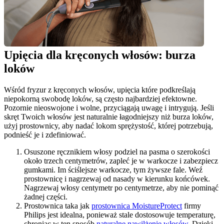
Upięcia dla kręconych włosów: burza 
loków
Wśród fryzur z kręconych włosów, upięcia które podkreślają 
niepokorną swobodę loków, są często najbardziej efektowne. 
Pozornie nieoswojone i wolne, przyciągają uwagę i intrygują. Jeśli 
skręt Twoich włosów jest naturalnie łagodniejszy niż burza loków, 
użyj prostownicy, aby nadać lokom sprężystość, której potrzebują, 
podnieść je i zdefiniować.
Osuszone ręcznikiem włosy podziel na pasma o szerokości 
około trzech centymetrów, zapleć je w warkocze i zabezpiecz 
gumkami. Im ściślejsze warkocze, tym żywsze fale. Weź 
prostownicę i nagrzewaj od nasady w kierunku końcówek. 
Nagrzewaj włosy centymetr po centymetrze, aby nie pominąć 
żadnej części.
Prostownica taka jak 
prostownica MoistureProtect
 firmy 
Philips jest idealna, ponieważ stale dostosowuje temperaturę, 
chroniąc w ten sposób 
naturalne nawilżenie włosów
. Dzięki 