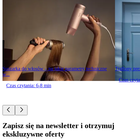
Suszarka do włosów – na jakie parametry techniczne
Trafiony pre
w...
Czas czyta
Czas czytania: 6-8 min
Zapisz się na newsletter i otrzymuj
ekskluzywne oferty