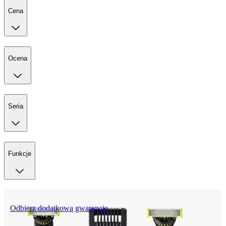
Cena
Ocena
Seria
Funkcje
Odbierz dodatkową gwarancję