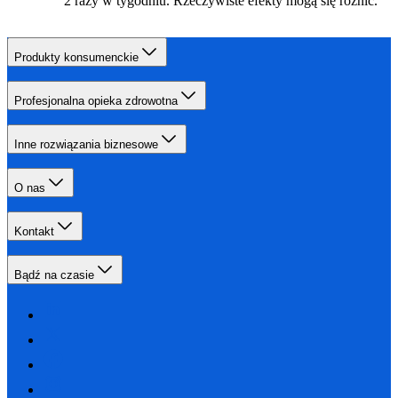
2 razy w tygodniu. Rzeczywiste efekty mogą się różnić.
Produkty konsumenckie
Profesjonalna opieka zdrowotna
Inne rozwiązania biznesowe
O nas
Kontakt
Bądź na czasie