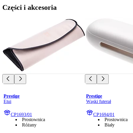
Części i akcesoria
Prestige
Prestige
Etui
Wąski futerał
CP1693/01
CP1694/01
Prostownica
Prostownica
Różany
Biały