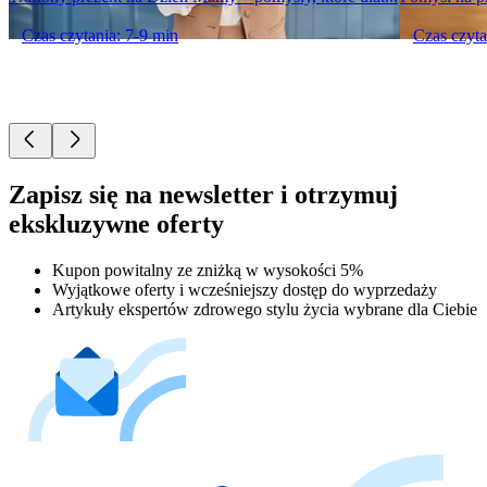
Czas czytania: 7-9 min
Czas czyta
Zapisz się na newsletter i otrzymuj
ekskluzywne oferty
Kupon powitalny ze zniżką w wysokości 5%
Wyjątkowe oferty i wcześniejszy dostęp do wyprzedaży
Artykuły ekspertów zdrowego stylu życia wybrane dla Ciebie