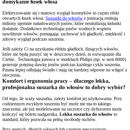
domykanie łusek włosa
Elektryzowanie się i matowy wygląd kosmyków to często efekt 
otwartych łusek włosa. 
Suszarki do włosów
 z jonizacją emitują 
miliony ujemnie naładowanych jonów, które neutralizują ładunki 
dodatnie. Dodatkowo technologia jonów wodnych wspiera 
nawilżenie włosów, pomagając zachować ich gładkość, miękkość i 
Jeśli zależy Ci na uzyskaniu efektu gładkich, lśniących włosów, 
które nie będą puszyć się w deszczowy dzień, to rozwiązanie dla 
Ciebie.  Technologia jonowa w modelach Philips (np. w serii 8000) 
generuje potężną dawkę jonów podczas każdego cyklu suszenia. 
Pasma lepiej odbijają światło i stają się bardziej odporne na wilgoć z 
Komfort i ergonomia pracy – dlaczego lekka, 
profesjonalna suszarka do włosów to dobry wybór?
Od tego, ile waży suszarka, zależy komfort jej użytkowania. Przy 
codziennym zwykłym suszeniu być może nie ma to takiego 
znaczenia, ale już modelowanie na szczotce czy dyfuzorem może 
kończyć się bólem nadgarstka. 
Lekka suszarka do włosów
 to 
Przy gęstych, długich włosach lub częstym precyzyjnym 