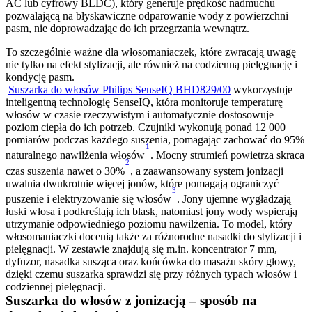
AC lub cyfrowy BLDC), który generuje prędkość nadmuchu 
pozwalającą na błyskawiczne odparowanie wody z powierzchni 
To szczególnie ważne dla włosomaniaczek, które zwracają uwagę 
nie tylko na efekt stylizacji, ale również na codzienną pielęgnację i 
kondycję pasm.

Suszarka do włosów Philips SenseIQ BHD829/00
 wykorzystuje 
inteligentną technologię SenseIQ, która monitoruje temperaturę 
włosów w czasie rzeczywistym i automatycznie dostosowuje 
poziom ciepła do ich potrzeb. Czujniki wykonują ponad 12 000 
pomiarów podczas każdego suszenia, pomagając zachować do 95% 
1
naturalnego nawilżenia włosów
. Mocny strumień powietrza skraca 
2
czas suszenia nawet o 30%
, a zaawansowany system jonizacji 
uwalnia dwukrotnie więcej jonów, które pomagają ograniczyć 
3
puszenie i elektryzowanie się włosów
. Jony ujemne wygładzają 
łuski włosa i podkreślają ich blask, natomiast jony wody wspierają 
utrzymanie odpowiedniego poziomu nawilżenia. To model, który 
włosomaniaczki docenią także za różnorodne nasadki do stylizacji i 
pielęgnacji. W zestawie znajdują się m.in. koncentrator 7 mm, 
dyfuzor, nasadka susząca oraz końcówka do masażu skóry głowy, 
dzięki czemu suszarka sprawdzi się przy różnych typach włosów i 
Suszarka do włosów z jonizacją – sposób na 