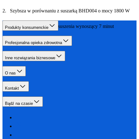
Szybsza w porównaniu z suszarką BHD004 o mocy 1800 W
W oparciu o średni czas suszenia wynoszący 7 minut
Produkty konsumenckie
Profesjonalna opieka zdrowotna
Inne rozwiązania biznesowe
O nas
Kontakt
Bądź na czasie