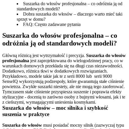
Suszarka do włosów profesjonalna – co odróżnia ją od
standardowych modeli?
Dobra suszarka do włosów – dlaczego warto mieć taki
sprzęt w domu?
FAQ: Często zadawane pytania
Suszarka do włosów profesjonalna – co 
odróżnia ją od standardowych modeli?
Główną różnicą jest wytrzymałość i precyzja. 
Suszarka do włosów 
profesjonalna
 jest zaprojektowana do wielogodzinnej pracy, co w 
warunkach domowych przekłada się na długi czas niezawodności. 
Dodatkowo, różnica tkwi w dodatkowych rozwiązaniach. 
Przykładowo, modele takie jak te z serii 8000 lub  serii 9000 
SenseIQ wykorzystują podzespoły, które gwarantują stałe ciśnienie 
powietrza. Zwykłe suszarki niestety, ale nie mogą tego zaoferować. 
Tymczasem stałe ciśnienie przyspiesza suszenie i poprawia efekty 
stylizacyjne - docenią to zarówno osoby z bujnymi włosami, jak i te 
Suszarka do włosów – moc silnika i szybkość 
suszenia w praktyce
Suszarka do włosów
 musi posiadać mocny silnik (zazwyczaj typu 