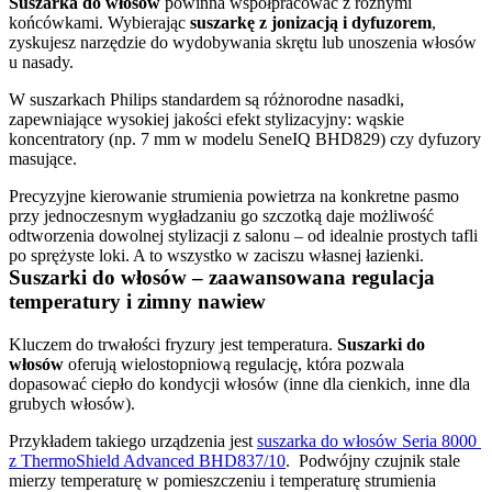
Suszarka do włosów 
powinna współpracować z różnymi 
końcówkami. Wybierając 
suszarkę z jonizacją i dyfuzorem
, 
zyskujesz narzędzie do wydobywania skrętu lub unoszenia włosów 
W suszarkach Philips standardem są różnorodne nasadki, 
zapewniające wysokiej jakości efekt stylizacyjny: wąskie 
koncentratory (np. 7 mm w modelu SeneIQ BHD829) czy dyfuzory 
Precyzyjne kierowanie strumienia powietrza na konkretne pasmo 
przy jednoczesnym wygładzaniu go szczotką daje możliwość 
odtworzenia dowolnej stylizacji z salonu – od idealnie prostych tafli 
Suszarki do włosów – zaawansowana regulacja 
temperatury i zimny nawiew
Kluczem do trwałości fryzury jest temperatura. 
Suszarki do 
włosów 
oferują wielostopniową regulację, która pozwala 
dopasować ciepło do kondycji włosów (inne dla cienkich, inne dla 
Przykładem takiego urządzenia jest 
suszarka do włosów Seria 8000 
z ThermoShield Advanced BHD837/10
.  Podwójny czujnik stale 
mierzy temperaturę w pomieszczeniu i temperaturę strumienia 