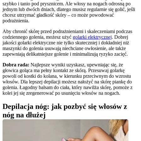
szybko i tanio pod prysznicem. Ale włosy na nogach odrosną po 
jednym lub dwóch dniach, dlatego musisz regularnie się golić, jeśli 
chcesz utrzymać gładkość skóry – co może powodować 
podrażnienia.
Aby chronić skórę przed podrażnieniami i skaleczeniami podczas 
codziennego golenia, możesz użyć 
golarki elektrycznej
. Dobrej 
jakości golarki elektryczne nie tylko skuteczniej i dokładniej niż 
maszynki do golenia usuwają niechciane owłosienie, ale także 
zapewniają delikatniejsze golenie i minimalizują ryzyko zacięć.
Dobra rada:
 Najlepsze wyniki uzyskasz, upewniając się, że 
głowica goląca ma pełny kontakt ze skórą. Przesuwaj golarkę 
powoli od kostki do kolana, w kierunku przeciwnym do wzrostu 
włosów. Dla lepszej depilacji możesz nałożyć na skórę piankę do 
golenia. Łagodny balsam do ciała, który nawilża skórę, pomoże z 
kolei jej się zregenerować po usunięciu włosów na nogach.
Depilacja nóg: jak pozbyć się włosów z 
nóg na dłużej