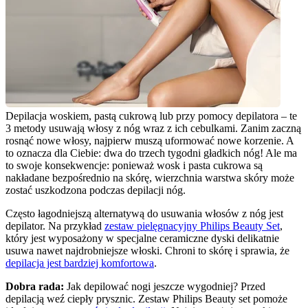
Depilacja woskiem, pastą cukrową lub przy pomocy depilatora – te 
3 metody usuwają włosy z nóg wraz z ich cebulkami. Zanim zaczną 
rosnąć nowe włosy, najpierw muszą uformować nowe korzenie. A 
to oznacza dla Ciebie: dwa do trzech tygodni gładkich nóg! Ale ma 
to swoje konsekwencje: ponieważ wosk i pasta cukrowa są 
nakładane bezpośrednio na skórę, wierzchnia warstwa skóry może 
zostać uszkodzona podczas depilacji nóg.
Często łagodniejszą alternatywą do usuwania włosów z nóg jest 
depilator. Na przykład 
zestaw pielęgnacyjny Philips Beauty Set
, 
który jest wyposażony w specjalne ceramiczne dyski delikatnie 
usuwa nawet najdrobniejsze włoski. Chroni to skórę i sprawia, że 
depilacja jest bardziej komfortowa
.
Dobra rada: 
Jak depilować nogi jeszcze wygodniej? Przed 
depilacją weź ciepły prysznic. Zestaw Philips Beauty set pomoże 