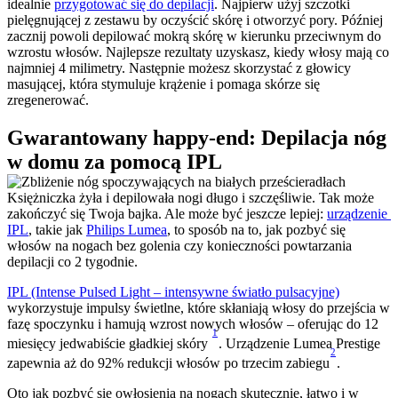
idealnie 
przygotować się do depilacji
. Najpierw użyj szczotki 
pielęgnującej z zestawu by oczyścić skórę i otworzyć pory. Później 
zacznij powoli depilować mokrą skórę w kierunku przeciwnym do 
wzrostu włosów. Najlepsze rezultaty uzyskasz, kiedy włosy mają co 
najmniej 4 milimetry. Następnie możesz skorzystać z głowicy 
masującej, która stymuluje krążenie i pomaga skórze się 
zregenerować.
Gwarantowany happy-end: Depilacja nóg 
w domu za pomocą IPL
Księżniczka żyła i depilowała nogi długo i szczęśliwie. Tak może 
zakończyć się Twoja bajka. Ale może być jeszcze lepiej: 
urządzenie 
IPL
, takie jak 
Philips Lumea
, to sposób na to, jak pozbyć się 
włosów na nogach bez golenia czy konieczności powtarzania 
depilacji co 2 tygodnie.
IPL (Intense Pulsed Light – intensywne światło pulsacyjne)
wykorzystuje impulsy świetlne, które skłaniają włosy do przejścia w 
fazę spoczynku i hamują wzrost nowych włosów – oferując do 12 
1
miesięcy jedwabiście gładkiej skóry 
. Urządzenie Lumea Prestige 
2
zapewnia aż do 92% redukcji włosów po trzecim zabiegu
.
Oto jak pozbyć się owłosienia na nogach skutecznie, łatwo i w 