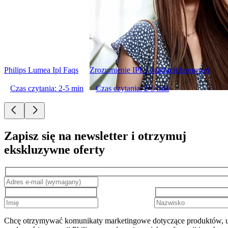
Philips Lumea Ipl Faqs
Zrozumienie IPL i depilacji laserowej
Czas czytania: 2-5 min
Czas czytania: 2-5 min
Zapisz się na newsletter i otrzymuj
ekskluzywne oferty
Chcę otrzymywać komunikaty marketingowe dotyczące produktów, u