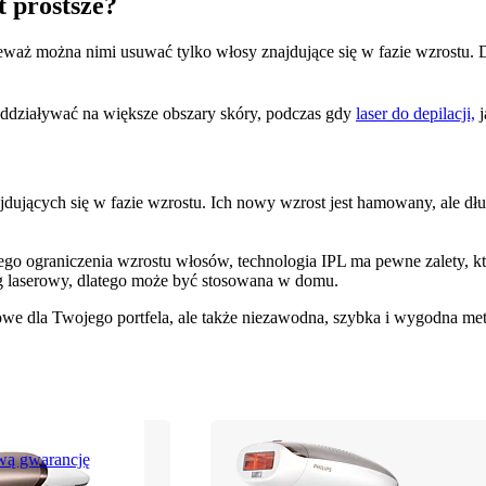
t prostsze?
waż można nimi usuwać tylko włosy znajdujące się w fazie wzrostu. D
oddziaływać na większe obszary skóry, podczas gdy 
laser do depilacji,
 
jących się w fazie wzrostu. Ich nowy wzrost jest hamowany, ale dł
ego ograniczenia wzrostu włosów, technologia IPL ma pewne zalety, kt
bieg laserowy, dlatego może być stosowana w domu.
owe dla Twojego portfela, ale także niezawodna, szybka i wygodna metoda
wą gwarancję