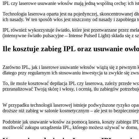
IPL czy laserowe usuwanie włosów mają jedną wspólną cechę: ich isto
Technologia laserowa oparta jest na pojedynczej, skoncentrowanej dłu
ich nasady. W ten sposób włos jest niszczony od nasady i zapobieg
IPL również wykorzystuje światło, które jest przetwarzane przez me
(intensywne światło pulsacyjne – Intense Pulsed Light) składa się z
Ile kosztuje zabieg IPL oraz usuwanie owł
Zarówno IPL, jak i laserowe usuwanie włosów wiążą się z pewnym kos
dlatego przy regularnym ich stosowaniu inwestycja ta zwykle się zwr
To, ile może kosztować depilacja IPL czy laserowa, zależy przede ws
przeanalizować Twoją skórę i włosy, i ocenią, ilu zabiegów potrzebuj
W przypadku technologii laserowej istnieje podwyższone ryzyko opa
droższe niż zabieg w salonie kosmetycznym – ale jest to bezpieczniej
Podobnie jak usuwanie włosów za pomocą lasera, koszty zabiegu IPL
możliwość zakupu urządzenia IPL, którego możesz używać w domu, 