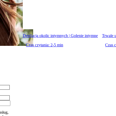
Depilacja okolic intymnych | Golenie intymne
Trwale 
Czas czytania: 2-5 min
Czas c
sług,