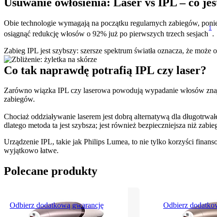
Usuwanie owłosienia: Laser vs IPL – co jes
Obie technologie wymagają na początku regularnych zabiegów, ponie
1
osiągnąć redukcję włosów o 92% już po pierwszych trzech sesjach
.
Zabieg IPL jest szybszy: szersze spektrum światła oznacza, że może 
Co tak naprawdę potrafią IPL czy laser?
Zarówno wiązka IPL czy laserowa powodują wypadanie włosów znajdu
zabiegów.
Chociaż oddziaływanie laserem jest dobrą alternatywą dla długotrwał
dlatego metoda ta jest szybsza; jest również bezpieczniejsza niż za
Urządzenie IPL, takie jak Philips Lumea, to nie tylko korzyści finans
wyjątkowo łatwe.
Polecane produkty
Odbierz dodatkową gwarancję
Odbierz dodatko