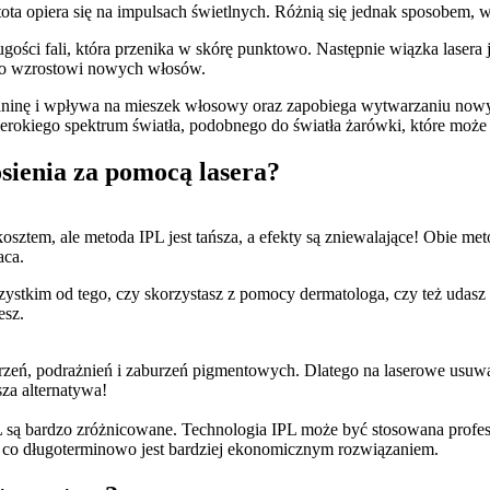
ta opiera się na impulsach świetlnych. Różnią się jednak sposobem, w
gości fali, która przenika w skórę punktowo. Następnie wiązka lasera j
a to wzrostowi nowych włosów.
laninę i wpływa na mieszek włosowy oraz zapobiega wytwarzaniu nowyc
 szerokiego spektrum światła, podobnego do światła żarówki, które moż
osienia za pomocą lasera?
ztem, ale metoda IPL jest tańsza, a efekty są zniewalające! Obie met
aca.
zystkim od tego, czy skorzystasz z pomocy dermatologa, czy też udasz 
esz.
rzeń, podrażnień i zaburzeń pigmentowych. Dlatego na laserowe usuwa
sza alternatywa!
 są bardzo zróżnicowane. Technologia IPL może być stosowana profesj
co długoterminowo jest bardziej ekonomicznym rozwiązaniem.