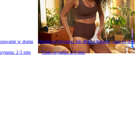
usuwanie w domu
Depilacja intymna: Jak dbać o higienę „tam na dol
zytania: 2-5 min
Czas czytania: 2-5 min