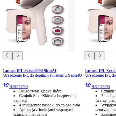
Lumea IPL Seria 9900 SkinAI
Lumea IPL Seria
Urządzenie IPL do depilacji światłem z SenseIQ
Urządzenie IPL do
BRI977/00
BRI973/00
Długotrwale gładka skóra
Czujnik 
Czujnik SmartSkin dla bezpiecznej
3 intelig
depilacji
twarzy, pre
4 inteligentne nasadki do całego ciała
Wyjątkow
Aplikacja z funkcjami wspartymi
sztuczną int
sztuczną inteligencją
Zasilani