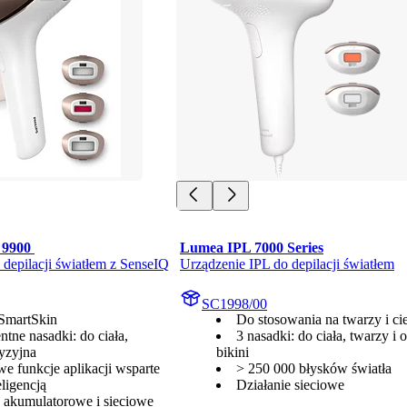
 9900 
Lumea IPL 7000 Series
 depilacji światłem z SenseIQ
Urządzenie IPL do depilacji światłem
SC1998/00
SmartSkin
Do stosowania na twarzy i ci
entne nasadki: do ciała,
3 nasadki: do ciała, twarzy i 
cyzyjna
bikini
e funkcje aplikacji wsparte
> 250 000 błysków światła
eligencją
Działanie sieciowe
e akumulatorowe i sieciowe