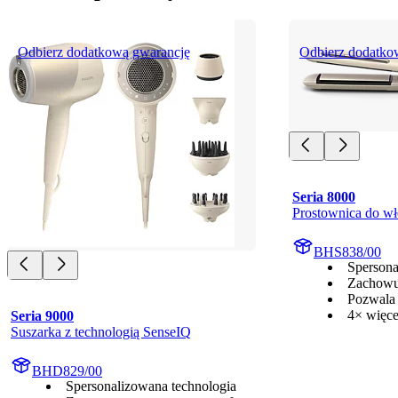
Odbierz dodatkową gwarancję
Odbierz dodatko
Seria 8000
Prostownica do wł
BHS838/00
Spersona
Zachowu
Pozwala
4× więc
Seria 9000
Suszarka z technologią SenseIQ
BHD829/00
Spersonalizowana technologia