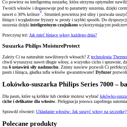
Co powiesz na inteligentną suszarkę, która utrzyma optymalne nawil
Twoich włosów i dopasowuje pod to parametry suszenia, dzięki cze
2
nawet o 30% krótsze
. Strumień powietrza jest silny i pozwala suszy
lśniące i wygładzone fryzury w prosty i szybki sposób. Do dyspozy
suszenia dzięki 
inteligentnym czujnikom
 wykorzystującym podczerw
Przeczytaj też: 
Jak mieć lśniące włosy każdego dnia?
Suszarka Philips MoistureProtect
Zależy Ci na naturalnie nawilżonych włosach? Z 
technologią Thermo
chwil wysuszysz nawet długie włosy, a wszystko cicho i sprawnie, 
ma 
6 ustawień siły nadmuchu
. Zimny nawiew pozwoli Ci perfekcyj
pasm i lśniąca, gładka tafla włosów gwarantowane! 
Dyfuzor
 pozwoli
Lokówko-suszarka Philips Series 7000 – b
Dla pasm, które są krótkie lub cienkie możesz wybrać 
lokówko-suszar
ciche i delikatne dla włosów
. Pielęgnacja jonowa zapobiega natomia
Sprawdź również: 
Układanie włosów: Jak suszyć włosy na szczotkę?
Polecane produkty