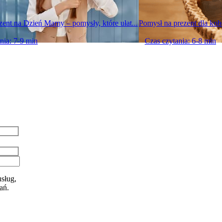
zent na Dzień Mamy – pomysły, które ułat...
Pomysł na prezent dla kob
nia: 7-9 min
Czas czytania: 6-8 min
sług,
ań.