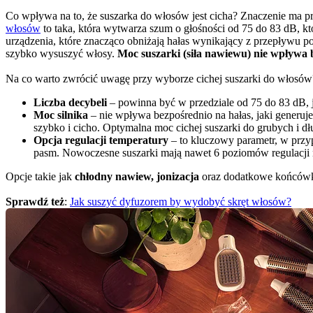
Co wpływa na to, że suszarka do włosów jest cicha? Znaczenie ma p
włosów
 to taka, która wytwarza szum o głośności od 75 do 83 dB, k
urządzenia, które znacząco obniżają hałas wynikający z przepływu po
szybko wysuszyć włosy. 
Moc suszarki (siła nawiewu) nie wpływa 
Na co warto zwrócić uwagę przy wyborze cichej suszarki do włosów? J
Liczba decybeli
 – powinna być w przedziale od 75 do 83 dB, j
Moc silnika
 – nie wpływa bezpośrednio na hałas, jaki generuje
szybko i cicho. Optymalna moc cichej suszarki do grubych i d
Opcja regulacji temperatury
 – to kluczowy parametr, w przyp
pasm. Nowoczesne suszarki mają nawet 6 poziomów regulacji
Opcje takie jak 
chłodny nawiew, jonizacja
 oraz dodatkowe końcówk
Sprawdź też
: 
Jak suszyć dyfuzorem by wydobyć skręt włosów?