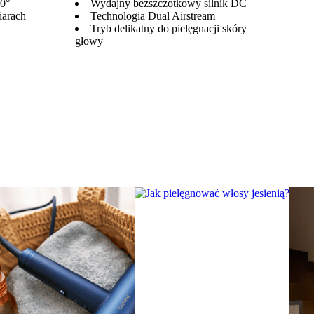
60°
Wydajny bezszczotkowy silnik DC
iarach
Technologia Dual Airstream
Tryb delikatny do pielęgnacji skóry
głowy