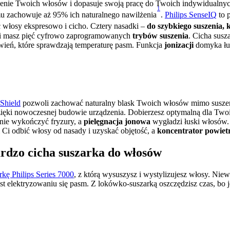
żenie Twoich włosów i dopasuje swoją pracę do Twoich indywidualnych
1
mu zachowuje aż 95% ich naturalnego nawilżenia
. 
Philips SenseIQ
 to 
ć włosy ekspresowo i cicho. Cztery nasadki – 
do szybkiego suszenia, 
cji masz pięć cyfrowo zaprogramowanych 
trybów suszenia
. Cicha susz
ień, które sprawdzają temperaturę pasm. Funkcja 
jonizacji
 domyka łus
Shield
 pozwoli zachować naturalny blask Twoich włosów mimo suszen
dzięki nowoczesnej budowie urządzenia. Dobierzesz optymalną dla Two
nie wykończyć fryzury, a 
pielęgnacja jonowa
 wygładzi łuski włosów.
 Ci odbić włosy od nasady i uzyskać objętość, a 
koncentrator powiet
ardzo cicha suszarka do włosów
kę Philips Series 7000
, z którą wysuszysz i wystylizujesz włosy. Niew
st elektryzowaniu się pasm. Z lokówko-suszarką oszczędzisz czas, bo 