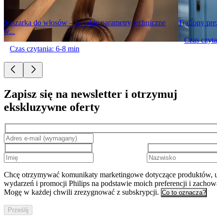
Suszarka do włosów – na jakie parametry techniczne
Trafiony pre
w...
Czas czyta
Czas czytania: 6-8 min
Zapisz się na newsletter i otrzymuj
ekskluzywne oferty
Chcę otrzymywać komunikaty marketingowe dotyczące produktów, u
wydarzeń i promocji Philips na podstawie moich preferencji i zachow
Mogę w każdej chwili zrezygnować z subskrypcji.
Co to oznacza?
Prześlij