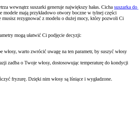
etrza wewnątrz suszarki generuje największy hałas. Cicha 
suszarka do 
he modele mają przykładowo otwory boczne w tylnej części 
ie musisz rezygnować z modelu o dużej mocy, który pozwoli Ci 
ametry mogą ułatwić Ci podjęcie decyzji:
ube włosy, warto zwrócić uwagę na ten parametr, by suszyć włosy 
kazji zadba o Twoje włosy, dostosowując temperaturę do kondycji 
czyć fryzurę. Dzięki nim włosy są lśniące i wygładzone.