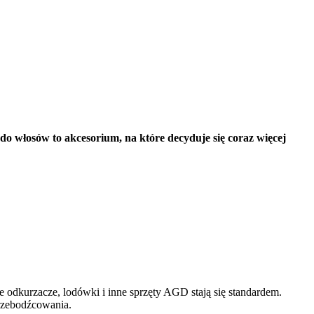
 włosów to akcesorium, na które decyduje się coraz więcej 
Część osób preferuje ciche sprzęty domowe, by uniknąć generowania dodatkowego hałasu, którym i tak jesteśmy otoczeni na co dzień. Ciche odkurzacze, lodówki i inne sprzęty AGD stają się standardem. 
przebodźcowania.