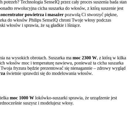
 potrzeb? Technologia SenseIQ przez cały proces suszenia bada stan 
ponadto rewolucyjna cicha suszarka do włosów, z którą suszenie jest 
koncentrator powietrza i masażer
 pozwolą Ci stworzyć piękne, 
arka do włosów Philips SenseIQ chroni Twoje włosy podczas 
ki włosów i sprawia, że są gładkie i lśniące.
ia na wysokich obrotach. Suszarka ma 
moc 2300 W
, z którą w kilka 
ich włosów moc i temperaturę nawiewu, ponieważ ta cicha suszarka 
 Twoja fryzura będzie prezentować się nienagannie – zdrowy wygląd 
rza
 świetnie sprawdzi się do modelowania włosów.
ielka 
moc 1000 W
 lokówko-suszarki sprawia, że urządzenie jest 
jednocześnie suszysz i modelujesz włosy.