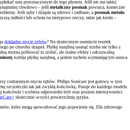
łukać usta przeznaczonym do tego płynem. Jeśli nie ma takiej 
najmniej chwilowo – jeśli 
metaliczny posmak
 powraca, konieczne 
blemy. Jeśli zęby i dziąsła są zdrowe i zadbane, a 
posmak metalu
zyszą mdłości lub ochota na nietypowe rzeczy, takie jak kreda – 
ga 
dokładne mycie zębów
? Na skutecznym usunięciu resztek 
go po choroby dziąseł. Płytkę nazębną usunąć trzeba nie tylko z 
lną można próbować to zrobić, ale realne efekty i odczuwalną 
 minutę
 rozbija płytkę nazębną, a potem ruchem wymiatającym usuwa 
przy codziennym myciu zębów. Philips Sonicare jest gotowy w tym 
 zmienia szczoteczkę do zębów w zaawansowane urządzenie do czyszczenia języka. Zakładamy ją na rączkę szczoteczki tak jak zwykłą końcówkę. Pasuje do każdego modelu 
j końcówki i wybiera odpowiedni tryb oraz poziom intensywności, 
ueCare+
 skutecznie oczyści powierzchnię języka.
blemów, które mogą spowodować jego pojawienie się. Dla zdrowego 