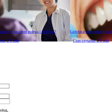
ałowe - na czym polega i ile trwa ?
Grzybica jamy ustnej: obj
nia: 2-5 min
Czas czytania: 2-5 min
sług,