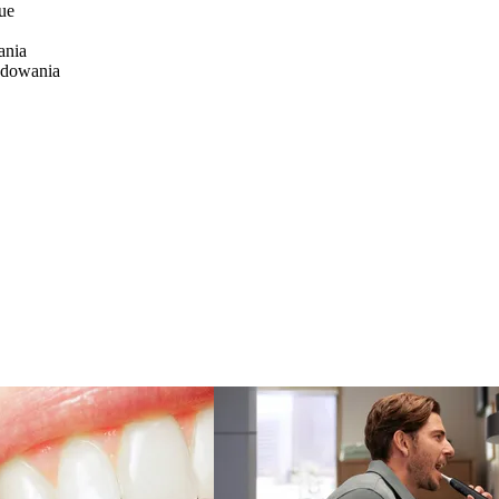
ue
ania
ładowania