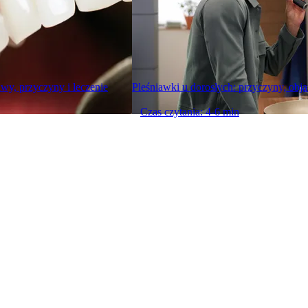
awy, przyczyny i leczenie
Pleśniawki u dorosłych: przyczyny, obja
Czas czytania: 4-6 min