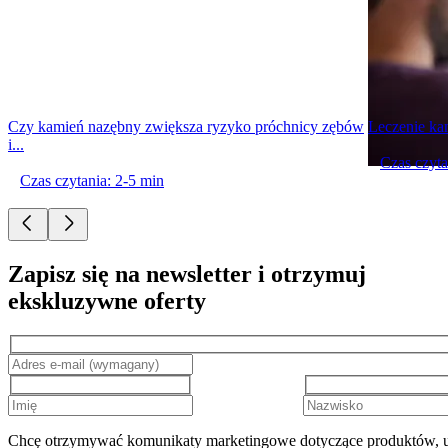
Czy kamień nazębny zwiększa ryzyko próchnicy zębów
Leczenie kan
i...
Czas czyta
Czas czytania: 2-5 min
Zapisz się na newsletter i otrzymuj
ekskluzywne oferty
Chcę otrzymywać komunikaty marketingowe dotyczące produktów, u