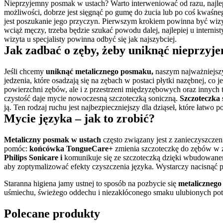
Nieprzyjemny posmak w ustach? Warto interweniować od razu, najlep
możliwości, dobrze jest sięgnąć po gumę do żucia lub po coś kwaśne
jest poszukanie jego przyczyn. Pierwszym krokiem powinna być wizyta 
wciąż męczy, trzeba będzie szukać powodu dalej, najlepiej u internisty
wizyta u specjalisty powinna odbyć się jak najszybciej.
Jak zadbać o zęby, żeby uniknąć nieprzy
Jeśli chcemy 
uniknąć metalicznego posmaku,
 naszym najważniejsz
jedzenia, które osadzają się na zębach w postaci płytki nazębnej, c
powierzchni zębów, ale i z przestrzeni międzyzębowych oraz innych t
czystość daje mycie nowoczesną szczoteczką soniczną. 
Szczoteczka 
ją. Ten rodzaj ruchu jest najbezpieczniejszy dla dziąseł, które łatwo
Mycie języka – jak to zrobić?
Metaliczny posmak w ustach
 często związany jest z zanieczyszcze
pomóc: 
końcówka TongueCare+
Philips Sonicare i
 komunikuje się ze szczoteczką dzięki wbudowanem
aby zoptymalizować efekty czyszczenia języka. Wystarczy nacisnąć pr
Staranna higiena jamy ustnej to sposób na pozbycie się 
metalicznego
uśmiechu, świeżego oddechu i niezakłóconego smaku ulubionych potra
Polecane produkty