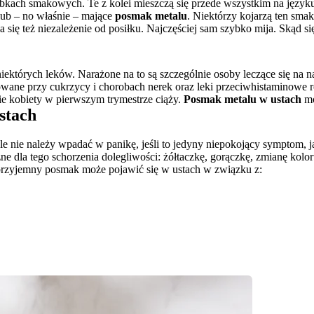
ch smakowych. Te z kolei mieszczą się przede wszystkim na języku or
ub – no właśnie – mające 
posmak metalu
. Niektórzy kojarzą ten smak
 się też niezależenie od posiłku. Najczęściej sam szybko mija. Skąd si
tórych leków. Narażone na to są szczególnie osoby leczące się na nadc
owane przy cukrzycy i chorobach nerek oraz leki przeciwhistaminowe
 kobiety w pierwszym trymestrze ciąży. 
Posmak metalu w ustach
 m
stach
nie należy wpadać w panikę, jeśli to jedyny niepokojący symptom, jak
zne dla tego schorzenia dolegliwości: żółtaczkę, gorączkę, zmianę kolo
ieprzyjemny posmak może pojawić się w ustach w związku z: