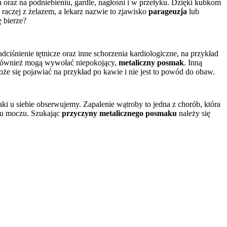
az na podniebieniu, gardle, nagłośni i w przełyku. Dzięki kubkom 
 raczej z żelazem, a lekarz nazwie to zjawisko 
parageuzja
 lub 
ę bierze?
iśnienie tętnicze oraz inne schorzenia kardiologiczne, na przykład 
 również mogą wywołać niepokojący, 
metaliczny posmak
. Inną 
oże się pojawiać na przykład po kawie i nie jest to powód do obaw.
i u siebie obserwujemy. Zapalenie wątroby to jedna z chorób, która 
ru moczu. Szukając 
przyczyny metalicznego posmaku
 należy się 