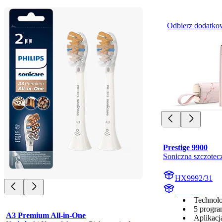
Odbierz dodatko
Prestige 9900
Soniczna szczotec
HX9992/31
HX999P
Technol
5 progra
A3 Premium All-in-One
Aplikacja