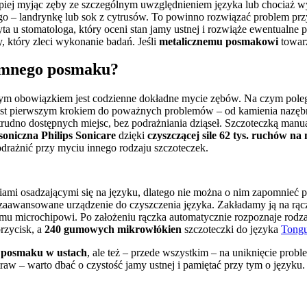
iej myjąc zęby ze szczególnym uwzględnieniem języka lub chociaż wyp
go – landrynkę lub sok z cytrusów. To powinno rozwiązać problem przy
u stomatologa, który oceni stan jamy ustnej i rozwiąże ewentualne pro
, który zleci wykonanie badań. Jeśli 
metalicznemu posmakowi
 towar
jemnego posmaku?
ym obowiązkiem jest codzienne dokładne mycie zębów. Na czym pole
o jest pierwszym krokiem do poważnych problemów – od kamienia nazębne
rudno dostępnych miejsc, bez podrażniania dziąseł. Szczoteczką manua
soniczna Philips Sonicare
 dzięki 
czyszczącej sile 62 tys. ruchów na
 podrażnić przy myciu innego rodzaju szczoteczek.
niami osadzającymi się na języku, dlatego nie można o nim zapomnieć 
u microchipowi. Po założeniu rączka automatycznie rozpoznaje rodza
zycisk, a 
240 gumowych mikrowłókien
 szczoteczki do języka 
Tong
 posmaku w ustach
, ale też – przede wszystkim – na uniknięcie pro
w – warto dbać o czystość jamy ustnej i pamiętać przy tym o języku.