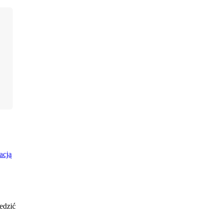
acją
edzić