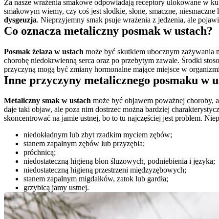
Za nasze wrażenia smakowe odpowiadają receptory ulokowane w kubka
smakowym wiemy, czy coś jest słodkie, słone, smaczne, niesmaczne l
dysgeuzja
. Nieprzyjemny smak psuje wrażenia z jedzenia, ale pojawia
Co oznacza metaliczny posmak w ustach?
Posmak żelaza w ustach
 może być skutkiem ubocznym zażywania niek
chorobę niedokrwienną serca oraz po przebytym zawale. Środki stos
przyczyną mogą być zmiany hormonalne mające miejsce w organizmie
Inne przyczyny metalicznego posmaku w u
Metaliczny smak w ustach
 może być objawem poważnej choroby, ale 
daje taki objaw, ale poza nim dostrzec można bardziej charakterystyc
skoncentrować na jamie ustnej, bo to tu najczęściej jest problem. N
niedokładnym lub zbyt rzadkim myciem zębów;
stanem zapalnym zębów lub przyzębia;
próchnicą;
niedostateczną higieną błon śluzowych, podniebienia i języka;
niedostateczną higieną przestrzeni międzyzębowych;
stanem zapalnym migdałków, zatok lub gardła;
grzybicą jamy ustnej.