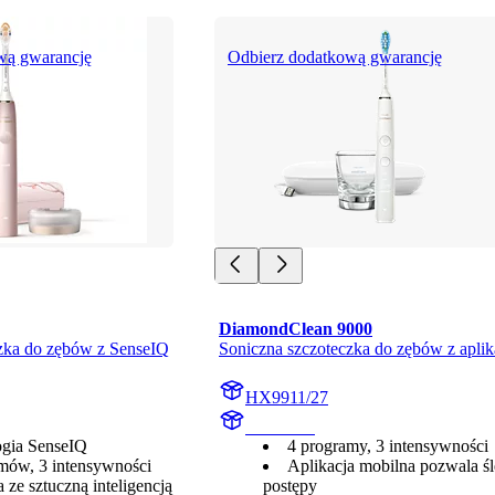
wą gwarancję
Odbierz dodatkową gwarancję
DiamondClean 9000
zka do zębów z SenseIQ
Soniczna szczoteczka do zębów z aplik
HX9911/27
HX991W
ogia SenseIQ
4 programy, 3 intensywności
mów, 3 intensywności
Aplikacja mobilna pozwala śl
 ze sztuczną inteligencją
postępy