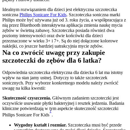
Idealnym rozwiązaniem dla dzieci jest elektryczna szczoteczka 
soniczna 
Philips Sonicare For Kids
. Szczoteczka soniczna marki 
Philips może być używana już od 3. roku życia, a współpracująca z 
nią przez Bluethooth interaktywna aplikacja zmienia naukę mycia 
zębów w świetną zabawę. Szczoteczka posiada również dwa 
poziomy intensywności oraz dwie końcówki dla dzieci 
przeznaczone w wieku 3+ i 7+. Są do niej dołączone kolorowe 
naklejki, co jeszcze bardziej uatrakcyjnia mycie zębów.
Na co zwrócić uwagę przy zakupie 
szczoteczki do zębów dla 6 latka?
Odpowiednia szczoteczka elektryczna dla dziecka 6 lat ma istotny 
wpływ na stan jamy ustnej. Dotyczy to także szczoteczek 
sonicznych. Przy wyborze konkretnego modelu należy zwrócić 
uwagę na kilka kwestii:
Skuteczność czyszczenia.
 Głównym zadaniem szczoteczki jest 
oczywiście usuwanie płytki bakteryjnej i resztek jedzenia. Badania 
kliniczne potwierdzają w tym aspekcie skuteczność szczoteczki 
1
Philips Sonicare For Kids
.
Wygodny kształt i rozmiar.
 Szczoteczka musi być przede 