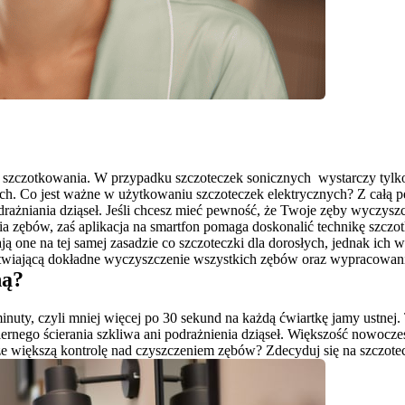
 szczotkowania. W przypadku szczoteczek sonicznych  wystarczy tylko
ch. Co jest ważne w użytkowaniu szczoteczek elektrycznych? Z całą pe
żniania dziąseł. Jeśli chcesz mieć pewność, że Twoje zęby wyczyszcz
enia zębów, zaś aplikacja na smartfon pomaga doskonalić technikę szcz
ą one na tej samej zasadzie co szczoteczki dla dorosłych, jednak ich w
ną?
nuty, czyli mniej więcej po 30 sekund na każdą ćwiartkę jamy ustnej. 
ernego ścierania szkliwa ani podrażnienia dziąseł. Większość nowocz