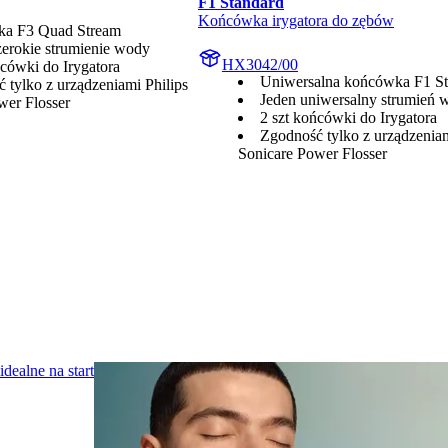
F1 Standard
Końcówka irygatora do zębów
a F3 Quad Stream
zerokie strumienie wody
HX3042/00
ńcówki do Irygatora
Uniwersalna końcówka F1 St
 tylko z urządzeniami Philips
Jeden uniwersalny strumień 
wer Flosser
2 szt końcówki do Irygatora
Zgodność tylko z urządzeniam
Sonicare Power Flosser