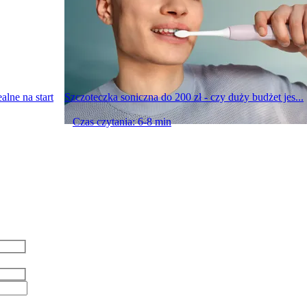
alne na start
Szczoteczka soniczna do 200 zł - czy duży budżet jes...
Czas czytania: 6-8 min