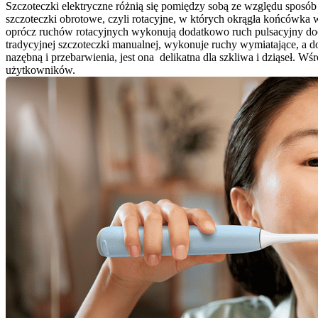
Szczoteczki elektryczne różnią się pomiędzy sobą ze względu sposób
szczoteczki obrotowe, czyli rotacyjne, w których okrągła końcówka 
oprócz ruchów rotacyjnych wykonują dodatkowo ruch pulsacyjny do
tradycyjnej szczoteczki manualnej, wykonuje ruchy wymiatające, a d
nazębną i przebarwienia, jest ona  delikatna dla szkliwa i dziąseł. W
użytkowników.