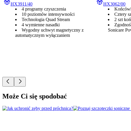
HX3911/40
HX3062/00
4 programy czyszczenia
Końcówk
10 poziomów intensywności
Cztery s
Technologia Quad Stream
2 szt ko
4 wymienne nasadki
Zgodność
Wygodny uchwyt magnetyczny z
Sonicare Po
automatycznym wyłączaniem
Może Ci się spodobać