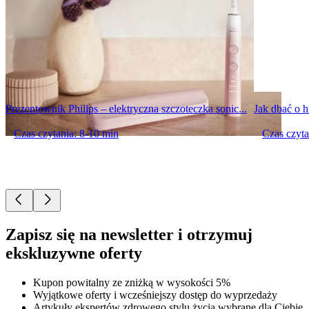
Prezentownik Philips – elektryczna szczoteczka sonic...
Jak dbać o h
Czas czytania: 8-10 min
Czas czyta
Zapisz się na newsletter i otrzymuj
ekskluzywne oferty
Kupon powitalny ze zniżką w wysokości 5%
Wyjątkowe oferty i wcześniejszy dostęp do wyprzedaży
Artykuły ekspertów zdrowego stylu życia wybrane dla Ciebie