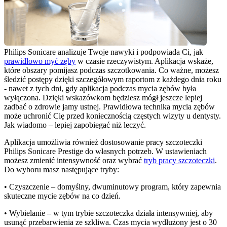
Philips Sonicare analizuje Twoje nawyki i podpowiada Ci, jak 
prawidłowo myć zęby
 w czasie rzeczywistym. Aplikacja wskaże, 
które obszary pomijasz podczas szczotkowania. Co ważne, możesz 
śledzić postępy dzięki szczegółowym raportom z każdego dnia roku 
- nawet z tych dni, gdy aplikacja podczas mycia zębów była 
wyłączona. Dzięki wskazówkom będziesz mógł jeszcze lepiej 
zadbać o zdrowie jamy ustnej. Prawidłowa technika mycia zębów 
może uchronić Cię przed koniecznością częstych wizyty u dentysty. 
Jak wiadomo – lepiej zapobiegać niż leczyć.
Aplikacja umożliwia również dostosowanie pracy szczoteczki 
Philips Sonicare Prestige do własnych potrzeb. W ustawieniach 
możesz zmienić intensywność oraz wybrać 
tryb pracy szczoteczki
. 
Do wyboru masz następujące tryby:
• Czyszczenie – domyślny, dwuminutowy program, który zapewnia 
skuteczne mycie zębów na co dzień.
• Wybielanie – w tym trybie szczoteczka działa intensywniej, aby 
usunąć przebarwienia ze szkliwa. Czas mycia wydłużony jest o 30 