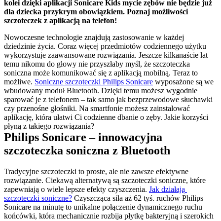
kolei dzięki aplikacji Sonicare Kids mycie zębów nie będzie już 
dla dziecka przykrym obowiązkiem. Poznaj możliwości 
szczoteczek z aplikacją na telefon!
Nowoczesne technologie znajdują zastosowanie w każdej 
dziedzinie życia. Coraz więcej przedmiotów codziennego użytku 
wykorzystuje zaawansowane rozwiązania. Jeszcze kilkanaście lat 
temu nikomu do głowy nie przyszłaby myśl, że szczoteczka 
soniczna może komunikować się z aplikacją mobilną. Teraz to 
możliwe. 
Soniczne szczoteczki Philips Sonicare
 wyposażone są we 
wbudowany moduł Bluetooth. Dzięki temu możesz wygodnie 
sparować je z telefonem – tak samo jak bezprzewodowe słuchawki 
czy przenośne głośniki. Na smartfonie możesz zainstalować 
aplikację, która ułatwi Ci codzienne dbanie o zęby. Jakie korzyści 
płyną z takiego rozwiązania?
Philips Sonicare – innowacyjna 
szczoteczka soniczna z Bluetooth
Tradycyjne szczoteczki to proste, ale nie zawsze efektywne 
rozwiązanie. Ciekawą alternatywą są szczoteczki soniczne, które 
zapewniają o wiele lepsze efekty czyszczenia. 
Jak działają 
szczoteczki soniczne?
 Czyszcząca siła aż 62 tyś. ruchów Philips 
Sonicare na minutę to unikalne połączenie dynamicznego ruchu 
końcówki, która mechanicznie rozbija płytkę bakteryjną i szerokich 