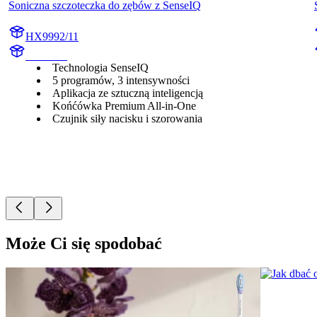
Soniczna szczoteczka do zębów z SenseIQ
HX9992/11
HX999C
Technologia SenseIQ
5 programów, 3 intensywności
Aplikacja ze sztuczną inteligencją
Końćówka Premium All-in-One
Czujnik siły nacisku i szorowania
Może Ci się spodobać