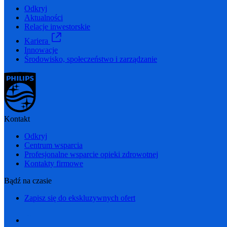
Odkryj
Aktualności
Relacje inwestorskie
Kariera
Innowacje
Środowisko, społeczeństwo i zarządzanie
Kontakt
Odkryj
Centrum wsparcia
Profesjonalne wsparcie opieki zdrowotnej
Kontakty firmowe
Bądź na czasie
Zapisz się do ekskluzywnych ofert