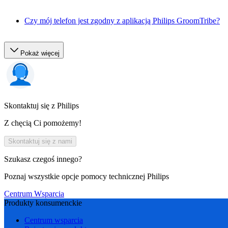
Czy mój telefon jest zgodny z aplikacją Philips GroomTribe?
Pokaż więcej
Skontaktuj się z Philips
Z chęcią Ci pomożemy!
Skontaktuj się z nami
Szukasz czegoś innego?
Poznaj wszystkie opcje pomocy technicznej Philips
Centrum Wsparcia
Produkty konsumenckie
Centrum wsparcia