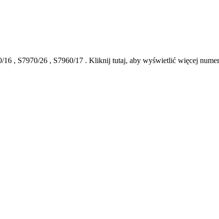
0/16
,
S7970/26
,
S7960/17
.
Kliknij tutaj, aby wyświetlić więcej nu