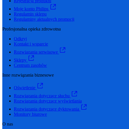
Rejestracja produktu
Moje konto Philips
Regulamin sklepu
Regulaminy aktualnych promocji
Profesjonalna opieka zdrowotna
Odkryj
Kontakt i wsparcie
Rozwiązania serwisowe
Sklepy
Centrum zasobów
Inne rozwiązania biznesowe
Oświetlenie
Rozwiązania dotyczące słuchu
Rozwiązania dotyczące wyświetlania
Rozwiązania dotyczące dyktowania
Monitory biurowe
O nas