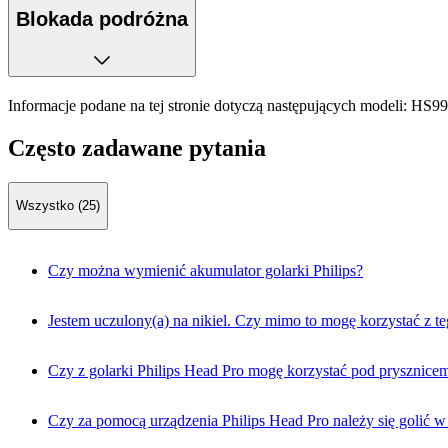
Blokada podróżna
Informacje podane na tej stronie dotyczą następujących modeli:
HS99
Często zadawane pytania
Wszystko (25)
Czy można wymienić akumulator golarki Philips?
Jestem uczulony(a) na nikiel. Czy mimo to mogę korzystać z t
Czy z golarki Philips Head Pro mogę korzystać pod prysznice
Czy za pomocą urządzenia Philips Head Pro należy się golić