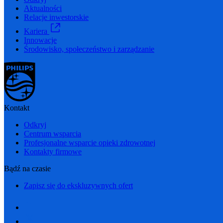
Aktualności
Relacje inwestorskie
Kariera
Innowacje
Środowisko, społeczeństwo i zarządzanie
Kontakt
Odkryj
Centrum wsparcia
Profesjonalne wsparcie opieki zdrowotnej
Kontakty firmowe
Bądź na czasie
Zapisz się do ekskluzywnych ofert