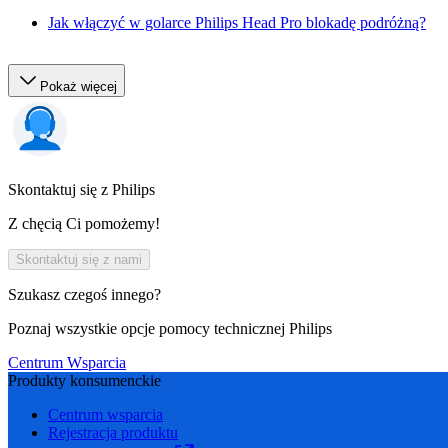
Jak włączyć w golarce Philips Head Pro blokadę podróżną?
Pokaż więcej
Skontaktuj się z Philips
Z chęcią Ci pomożemy!
Skontaktuj się z nami
Szukasz czegoś innego?
Poznaj wszystkie opcje pomocy technicznej Philips
Centrum Wsparcia
Produkty konsumenckie
Centrum wsparcia
Rejestracja produktu