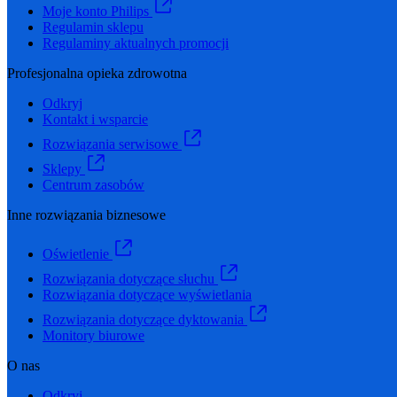
Moje konto Philips
Regulamin sklepu
Regulaminy aktualnych promocji
Profesjonalna opieka zdrowotna
Odkryj
Kontakt i wsparcie
Rozwiązania serwisowe
Sklepy
Centrum zasobów
Inne rozwiązania biznesowe
Oświetlenie
Rozwiązania dotyczące słuchu
Rozwiązania dotyczące wyświetlania
Rozwiązania dotyczące dyktowania
Monitory biurowe
O nas
Odkryj