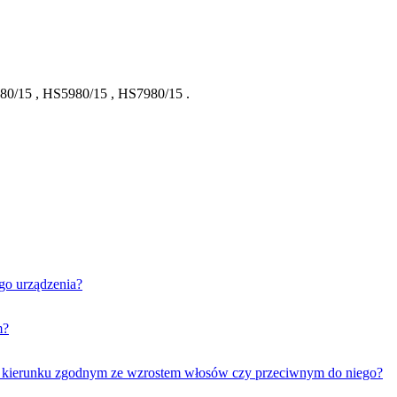
80/15
,
HS5980/15
,
HS7980/15
.
ego urządzenia?
m?
 w kierunku zgodnym ze wzrostem włosów czy przeciwnym do niego?