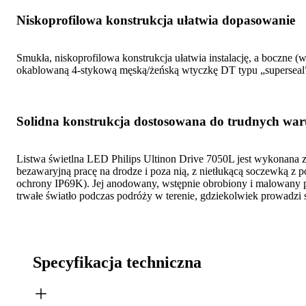
Niskoprofilowa konstrukcja ułatwia dopasowanie
Smukła, niskoprofilowa konstrukcja ułatwia instalację, a boczn
okablowaną 4-stykową męską/żeńską wtyczkę DT typu „superseal”, j
Solidna konstrukcja dostosowana do trudnych wa
Listwa świetlna LED Philips Ultinon Drive 7050L jest wykonana z 
bezawaryjną pracę na drodze i poza nią, z nietłukącą soczewką z 
ochrony IP69K). Jej anodowany, wstępnie obrobiony i malowany pr
trwałe światło podczas podróży w terenie, gdziekolwiek prowadzi 
Specyfikacja techniczna