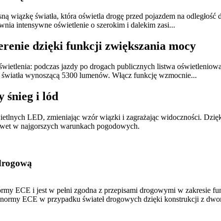
sną wiązkę światła, która oświetla drogę przed pojazdem na odległo
nia intensywne oświetlenie o szerokim i dalekim zasi...
renie dzięki funkcji zwiększania mocy
oświetlenia: podczas jazdy po drogach publicznych listwa oświetlen
 światła wynoszącą 5300 lumenów. Włącz funkcję wzmocnie...
śnieg i lód
etlnych LED, zmieniając wzór wiązki i zagrażając widoczności. Dzięk
 nawet w najgorszych warunkach pogodowych.
 drogową
ormy ECE i jest w pełni zgodna z przepisami drogowymi w zakresie f
gi normy ECE w przypadku świateł drogowych dzięki konstrukcji z dwo