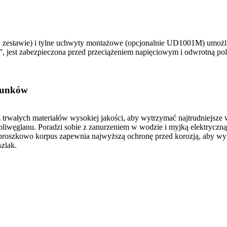
e (w zestawie) i tylne uchwyty montażowe (opcjonalnie UD1001M) umoż
est zabezpieczona przed przeciążeniem napięciowym i odwrotną polaryz
runków
trwałych materiałów wysokiej jakości, aby wytrzymać najtrudniejsze 
poliwęglanu. Poradzi sobie z zanurzeniem w wodzie i myjką elektryczn
oszkowo korpus zapewnia najwyższą ochronę przed korozją, aby wytrz
szlak.