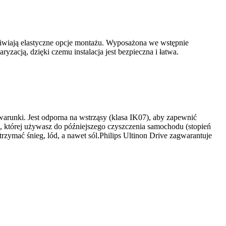
liwiają elastyczne opcje montażu. Wyposażona we wstępnie
acją, dzięki czemu instalacja jest bezpieczna i łatwa.
warunki. Jest odporna na wstrząsy (klasa IK07), aby zapewnić
ą, której używasz do późniejszego czyszczenia samochodu (stopień
ymać śnieg, lód, a nawet sól.Philips Ultinon Drive zagwarantuje