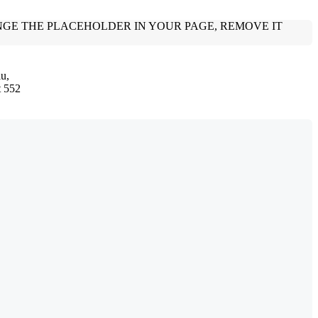
iu,
t 552