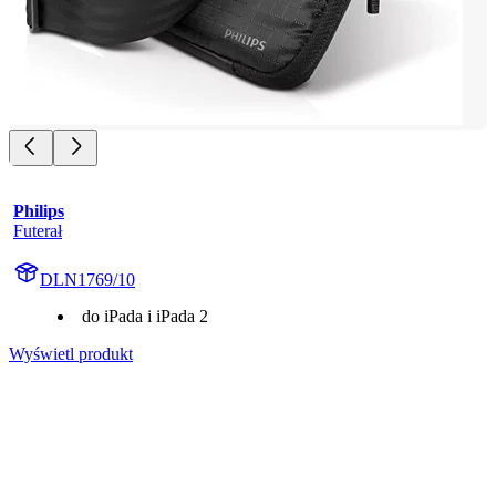
Philips
Futerał
DLN1769/10
do iPada i iPada 2
Wyświetl produkt