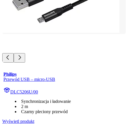
Philips
Przewód USB – micro-USB
DLC5206U/00
Synchronizacja i ładowanie
2 m
Czarny pleciony przewód
Wyświetl produkt