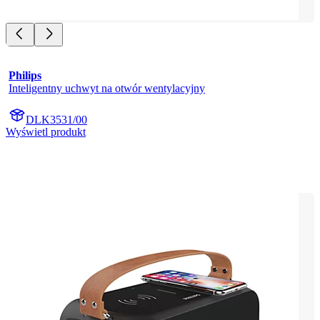
Philips
Inteligentny uchwyt na otwór wentylacyjny
DLK3531/00
Wyświetl produkt