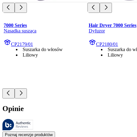
7000 Series
Hair Dryer 7000 Series
Nasadka susząca
Dyfuzor
CP2179/01
CP2180/01
Suszarka do włosów
Suszarka do w
Liliowy
Liliowy
Opinie
Recenzje są zarządzane przez Bazaarvoice i są zgodne z polityką aut
Opinie klientów w postaci ocen produktów i gwiazdek są przydatne dl
Poznaj recenzje produktów