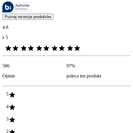
Recenzje są zarządzane przez Bazaarvoice i są zgodne z polityką aut
Opinie klientów w postaci ocen produktów i gwiazdek są przydatne dl
Poznaj recenzje produktów
4.8
z 5
586
97
%
Opinie
poleca ten produkt
5
4
3
2