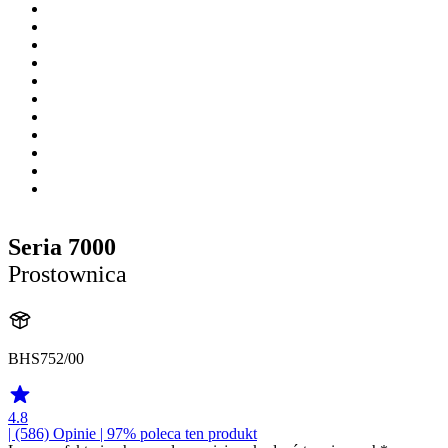
Seria 7000
Prostownica
BHS752/00
4.8
| (586)
Opinie
| 97% poleca ten produkt