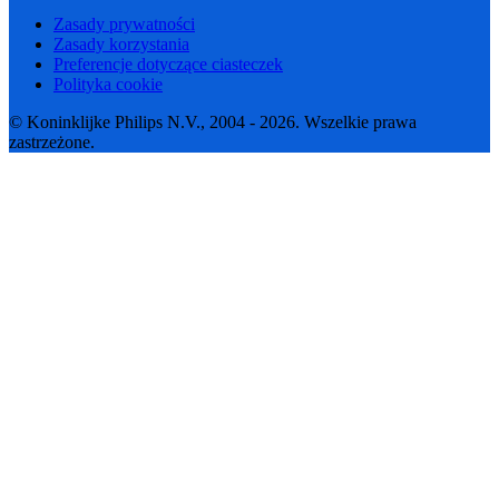
Zasady prywatności
Zasady korzystania
Preferencje dotyczące ciasteczek
Polityka cookie
© Koninklijke Philips N.V., 2004 - 2026. Wszelkie prawa
zastrzeżone.