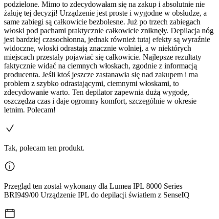
podzielone. Mimo to zdecydowałam się na zakup i absolutnie nie
żałuję tej decyzji! Urządzenie jest proste i wygodne w obsłudze, a
same zabiegi są całkowicie bezbolesne. Już po trzech zabiegach
włoski pod pachami praktycznie całkowicie zniknęły. Depilacja nóg
jest bardziej czasochłonna, jednak również tutaj efekty są wyraźnie
widoczne, włoski odrastają znacznie wolniej, a w niektórych
miejscach przestały pojawiać się całkowicie. Najlepsze rezultaty
faktycznie widać na ciemnych włoskach, zgodnie z informacją
producenta. Jeśli ktoś jeszcze zastanawia się nad zakupem i ma
problem z szybko odrastającymi, ciemnymi włoskami, to
zdecydowanie warto. Ten depilator zapewnia dużą wygodę,
oszczędza czas i daje ogromny komfort, szczególnie w okresie
letnim. Polecam!
Tak, polecam ten produkt.
Przegląd ten został wykonany dla Lumea IPL 8000 Series
BRI949/00 Urządzenie IPL do depilacji światłem z SenseIQ