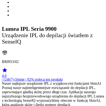
Lumea IPL Seria 9900
Urządzenie IPL do depilacji światłem z
SenseIQ
BRI953/02
4.6
| (2467)
Opinie
| 92% poleca ten produkt
Nasze najlepsze urządzenie IPL z wyjątkowymi funkcjami SkinAI
Poznaj nasze najinteligentniejsze rozwiązanie do depilacji IPL,
zapewniające gładką skórę przez długi czas. Aplikację naszego
najszybszego bezprzewodowego urządzenia do depilacji IPL Lumea
z technologią SenseIQ wyposażyliśmy obecnie w funkcję SkinAI,
która analizuje skórę i śledzi postępy depilacji.