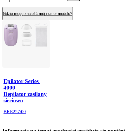
Gdzie mogę znaleźć mój numer modelu?
Epilator Series 
4000
Depilator zasilany
sieciowo
BRE257/00
Informacje na temat zgodności znajdują się poniżej