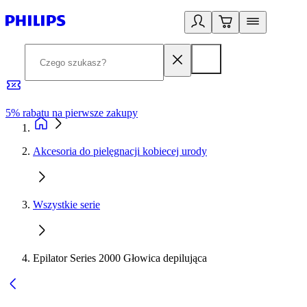
5% rabatu na pierwsze zakupy
R
Akcesoria do pielęgnacji kobiecej urody
Wszystkie serie
Epilator Series 2000 Głowica depilująca