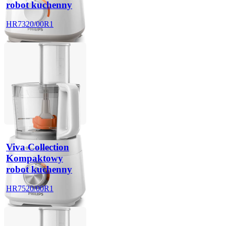
robot kuchenny
HR7320/00R1
Viva Collection
Kompaktowy
robot kuchenny
HR7520/00R1