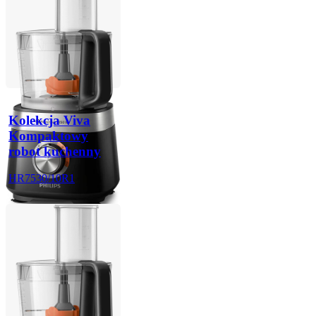
Kolekcja Viva
Kompaktowy
robot kuchenny
HR7530/10R1