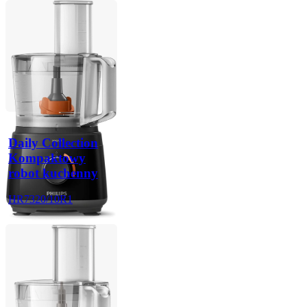
Daily Collection
Kompaktowy
robot kuchenny
HR7320/10R1