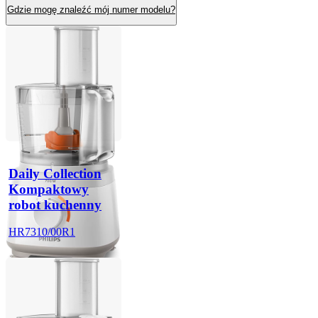
Gdzie mogę znaleźć mój numer modelu?
Daily Collection
Kompaktowy
robot kuchenny
HR7310/00R1