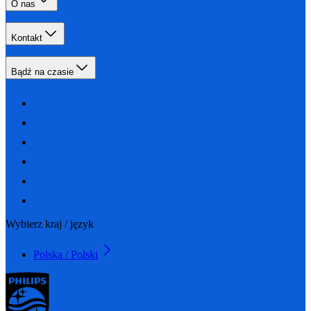
O nas
Kontakt
Bądź na czasie
Wybierz kraj / język
Polska / Polski