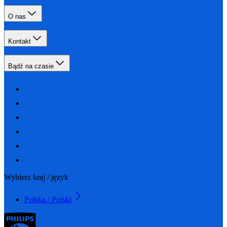
O nas
Kontakt
Bądź na czasie
Wybierz kraj / język
Polska / Polski