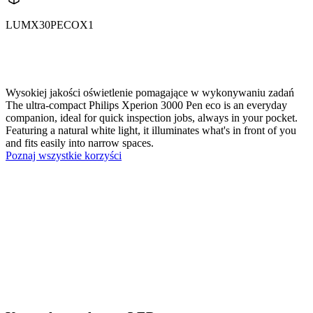
LUMX30PECOX1
X30PECO
X30PECOX1
Wysokiej jakości oświetlenie pomagające w wykonywaniu zadań
The ultra-compact Philips Xperion 3000 Pen eco is an everyday
companion, ideal for quick inspection jobs, always in your pocket.
Featuring a natural white light, it illuminates what's in front of you
and fits easily into narrow spaces.
Poznaj wszystkie korzyści