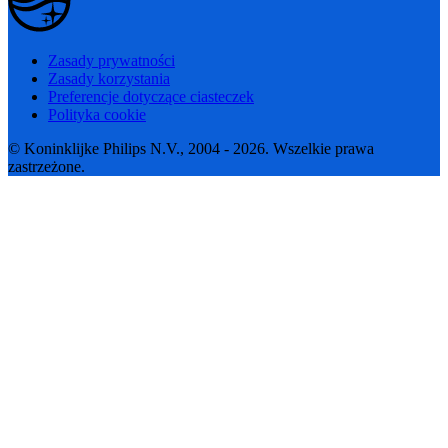
Zasady prywatności
Zasady korzystania
Preferencje dotyczące ciasteczek
Polityka cookie
© Koninklijke Philips N.V., 2004 - 2026. Wszelkie prawa
zastrzeżone.