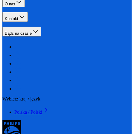
O nas
Kontakt
Bądź na czasie
Wybierz kraj / język
Polska / Polski