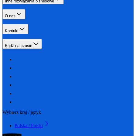
Inne rozwiązania biznesowe
O nas
Kontakt
Bądź na czasie
Wybierz kraj / język
Polska / Polski