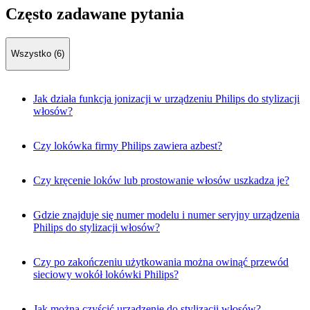
Często zadawane pytania
Wszystko (6)
Jak działa funkcja jonizacji w urządzeniu Philips do stylizacji
włosów?
Czy lokówka firmy Philips zawiera azbest?
Czy kręcenie loków lub prostowanie włosów uszkadza je?
Gdzie znajduje się numer modelu i numer seryjny urządzenia
Philips do stylizacji włosów?
Czy po zakończeniu użytkowania można owinąć przewód
sieciowy wokół lokówki Philips?
Jak można czyścić urządzenie do stylizacji włosów?