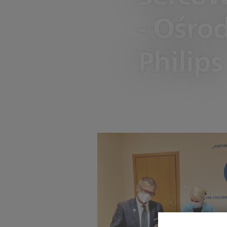
- Ośro
Philips