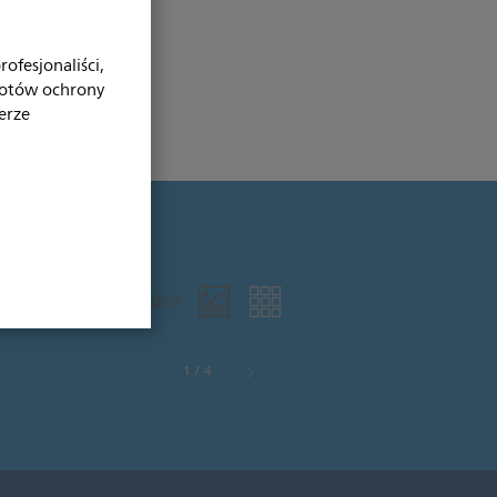
ofesjonaliści,
iotów ochrony
erze
Przełącz widok
1
/
4