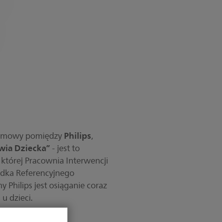
Philips
e umowy pomiędzy
,
wia Dziecka”
- jest to
której Pracownia Interwencji
odka Referencyjnego
y Philips jest osiąganie coraz
u dzieci.