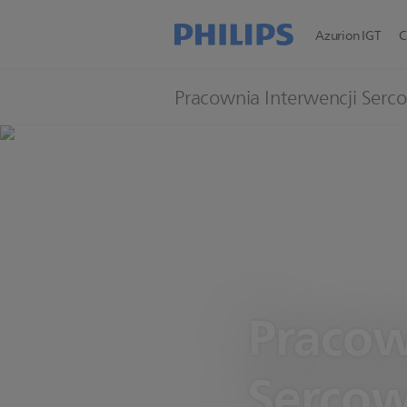
Azurion IGT
C
Pracownia Interwencji Ser
Pracow
Serco