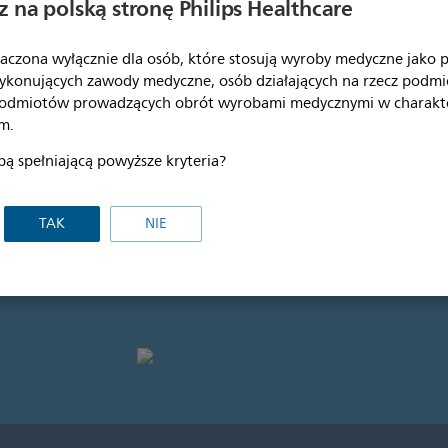
 na polską stronę Philips Healthcare
Dowiedz się więcej
aczona wyłącznie dla osób, które stosują wyroby medyczne jako pr
ykonujących zawody medyczne, osób działających na rzecz podm
podmiotów prowadzących obrót wyrobami medycznymi w charakt
m.
bą spełniającą powyższe kryteria?
nia
TAK
NIE