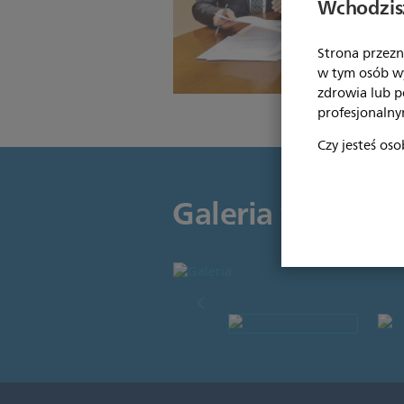
Wchodzisz
Strona przezn
w tym osób w
zdrowia lub 
profesjonalny
Czy jesteś oso
Galeria wydarze