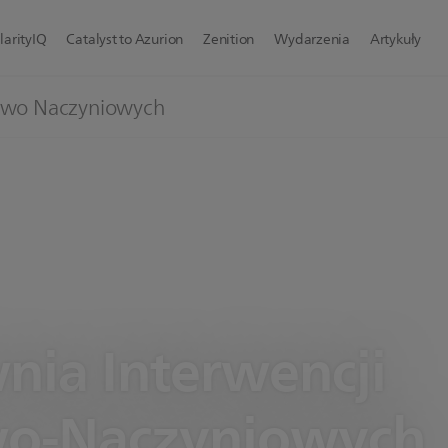
larityIQ
Catalyst to Azurion
Zenition
Wydarzenia
Artykuły
cowo Naczyniowych
nia Interwencji
wo-Naczyniowych