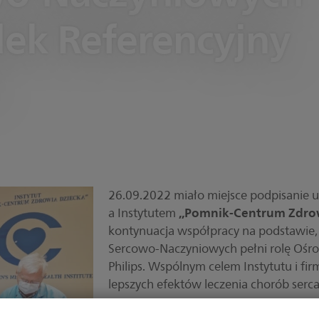
dek Referencyjny
26.09.2022 miało miejsce podpisani
,,Pomnik-Centrum Zdro
a Instytutem
kontynuacja współpracy na podstawie, 
Sercowo-Naczyniowych pełni rolę Ośr
Philips. Wspólnym celem Instytutu i firm
lepszych efektów leczenia chorób serca 