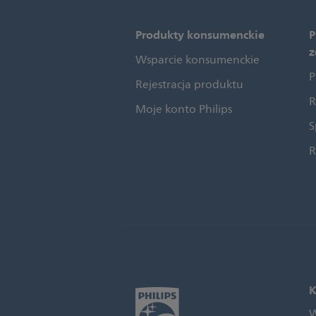
Produkty konsumenckie
P
z
Wsparcie konsumenckie
P
Rejestracja produktu
R
Moje konto Philips
S
R
K
W