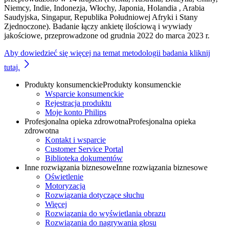
Niemcy​, Indie​​, Indonezja​, Włochy​, Japonia​, Holandia , Arabia
Saudyjska​​, Singapur​​, Republika Południowej Afryki​​ i Stany
Zjednoczone). Badanie łączy ankietę ilościową i wywiady
jakościowe, przeprowadzone od grudnia 2022 do marca 2023 r.
Aby dowiedzieć się więcej na temat metodologii badania kliknij
tutaj.
Produkty konsumenckie
Produkty konsumenckie
Wsparcie konsumenckie
Rejestracja produktu
Moje konto Philips
Profesjonalna opieka zdrowotna
Profesjonalna opieka
zdrowotna
Kontakt i wsparcie
Customer Service Portal
Biblioteka dokumentów
Inne rozwiązania biznesowe
Inne rozwiązania biznesowe
Oświetlenie
Motoryzacja
Rozwiązania dotyczące słuchu
Więcej
Rozwiązania do wyświetlania obrazu
Rozwiązania do nagrywania głosu