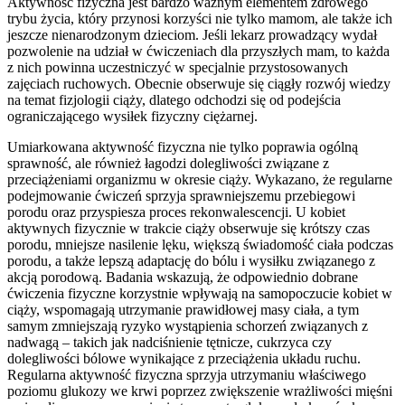
Aktywność fizyczna jest bardzo ważnym elementem zdrowego 
trybu życia, który przynosi korzyści nie tylko mamom, ale także ich 
jeszcze nienarodzonym dzieciom. Jeśli lekarz prowadzący wydał 
pozwolenie na udział w ćwiczeniach dla przyszłych mam, to każda 
z nich powinna uczestniczyć w specjalnie przystosowanych 
zajęciach ruchowych. Obecnie obserwuje się ciągły rozwój wiedzy 
na temat fizjologii ciąży, dlatego odchodzi się od podejścia 
ograniczającego wysiłek fizyczny ciężarnej.
Umiarkowana aktywność fizyczna nie tylko poprawia ogólną 
sprawność, ale również łagodzi dolegliwości związane z 
przeciążeniami organizmu w okresie ciąży. Wykazano, że regularne 
podejmowanie ćwiczeń sprzyja sprawniejszemu przebiegowi 
porodu oraz przyspiesza proces rekonwalescencji. U kobiet 
aktywnych fizycznie w trakcie ciąży obserwuje się krótszy czas 
porodu, mniejsze nasilenie lęku, większą świadomość ciała podczas 
porodu, a także lepszą adaptację do bólu i wysiłku związanego z 
akcją porodową. Badania wskazują, że odpowiednio dobrane 
ćwiczenia fizyczne korzystnie wpływają na samopoczucie kobiet w 
ciąży, wspomagają utrzymanie prawidłowej masy ciała, a tym 
samym zmniejszają ryzyko wystąpienia schorzeń związanych z 
nadwagą – takich jak nadciśnienie tętnicze, cukrzyca czy 
dolegliwości bólowe wynikające z przeciążenia układu ruchu. 
Regularna aktywność fizyczna sprzyja utrzymaniu właściwego 
poziomu glukozy we krwi poprzez zwiększenie wrażliwości mięśni 