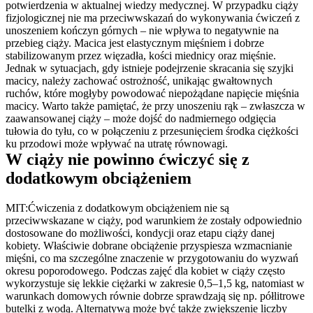
potwierdzenia w aktualnej wiedzy medycznej. W przypadku ciąży 
fizjologicznej nie ma przeciwwskazań do wykonywania ćwiczeń z 
unoszeniem kończyn górnych – nie wpływa to negatywnie na 
przebieg ciąży. Macica jest elastycznym mięśniem i dobrze 
stabilizowanym przez więzadła, kości miednicy oraz mięśnie. 
Jednak w sytuacjach, gdy istnieje podejrzenie skracania się szyjki 
macicy, należy zachować ostrożność, unikając gwałtownych 
ruchów, które mogłyby powodować niepożądane napięcie mięśnia 
macicy. Warto także pamiętać, że przy unoszeniu rąk – zwłaszcza w 
zaawansowanej ciąży – może dojść do nadmiernego odgięcia 
tułowia do tyłu, co w połączeniu z przesunięciem środka ciężkości 
ku przodowi może wpływać na utratę równowagi.
W ciąży nie powinno ćwiczyć się z 
dodatkowym obciążeniem
MIT:Ćwiczenia z dodatkowym obciążeniem nie są 
przeciwwskazane w ciąży, pod warunkiem że zostały odpowiednio 
dostosowane do możliwości, kondycji oraz etapu ciąży danej 
kobiety. Właściwie dobrane obciążenie przyspiesza wzmacnianie 
mięśni, co ma szczególne znaczenie w przygotowaniu do wyzwań 
okresu poporodowego. Podczas zajęć dla kobiet w ciąży często 
wykorzystuje się lekkie ciężarki w zakresie 0,5–1,5 kg, natomiast w 
warunkach domowych równie dobrze sprawdzają się np. półlitrowe 
butelki z wodą. Alternatywą może być także zwiększenie liczby 