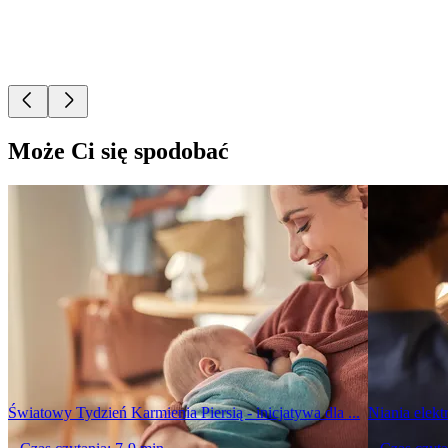
Może Ci się spodobać
Światowy Tydzień Karmienia Piersią - inicjatywa dla ...
Niania elekt