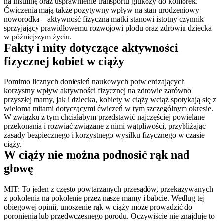
na insulinę oraz usprawnienie transportu glukozy do komórek. 
Ćwiczenia mają także pozytywny wpływ na stan urodzeniowy 
noworodka – aktywność fizyczna matki stanowi istotny czynnik 
sprzyjający prawidłowemu rozwojowi płodu oraz zdrowiu dziecka 
w późniejszym życiu.
Fakty i mity dotyczące aktywności 
fizycznej kobiet w ciąży
Pomimo licznych doniesień naukowych potwierdzających 
korzystny wpływ aktywności fizycznej na zdrowie zarówno 
przyszłej mamy, jak i dziecka, kobiety w ciąży wciąż spotykają się z 
wieloma mitami dotyczącymi ćwiczeń w tym szczególnym okresie. 
W związku z tym chciałabym przedstawić najczęściej powielane 
przekonania i rozwiać związane z nimi wątpliwości, przybliżając 
zasady bezpiecznego i korzystnego wysiłku fizycznego w czasie 
ciąży.
W ciąży nie można podnosić rąk nad 
głowę
MIT: To jeden z często powtarzanych przesądów, przekazywanych 
z pokolenia na pokolenie przez nasze mamy i babcie. Według tej 
obiegowej opinii, unoszenie rąk w ciąży może prowadzić do 
poronienia lub przedwczesnego porodu. Oczywiście nie znajduje to 