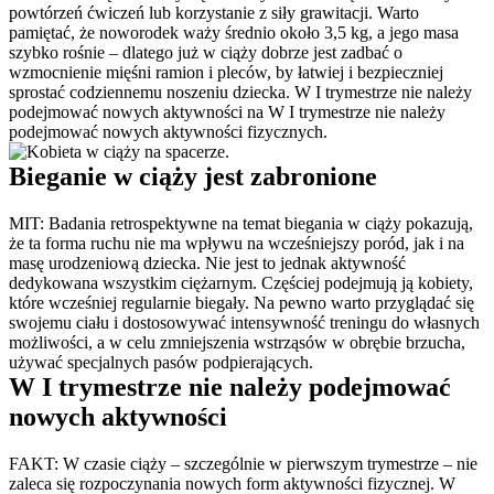
powtórzeń ćwiczeń lub korzystanie z siły grawitacji. Warto 
pamiętać, że noworodek waży średnio około 3,5 kg, a jego masa 
szybko rośnie – dlatego już w ciąży dobrze jest zadbać o 
wzmocnienie mięśni ramion i pleców, by łatwiej i bezpieczniej 
sprostać codziennemu noszeniu dziecka. W I trymestrze nie należy 
podejmować nowych aktywności na W I trymestrze nie należy 
podejmować nowych aktywności fizycznych.
Bieganie w ciąży jest zabronione
MIT: Badania retrospektywne na temat biegania w ciąży pokazują, 
że ta forma ruchu nie ma wpływu na wcześniejszy poród, jak i na 
masę urodzeniową dziecka. Nie jest to jednak aktywność 
dedykowana wszystkim ciężarnym. Częściej podejmują ją kobiety, 
które wcześniej regularnie biegały. Na pewno warto przyglądać się 
swojemu ciału i dostosowywać intensywność treningu do własnych 
możliwości, a w celu zmniejszenia wstrząsów w obrębie brzucha, 
używać specjalnych pasów podpierających.
W I trymestrze nie należy podejmować 
nowych aktywności
FAKT: W czasie ciąży – szczególnie w pierwszym trymestrze – nie 
zaleca się rozpoczynania nowych form aktywności fizycznej. W 