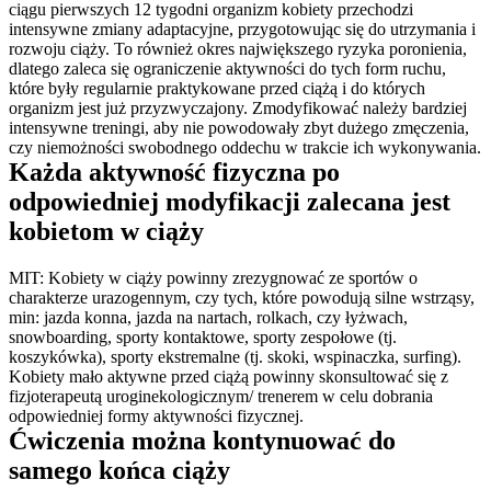
ciągu pierwszych 12 tygodni organizm kobiety przechodzi 
intensywne zmiany adaptacyjne, przygotowując się do utrzymania i 
rozwoju ciąży. To również okres największego ryzyka poronienia, 
dlatego zaleca się ograniczenie aktywności do tych form ruchu, 
które były regularnie praktykowane przed ciążą i do których 
organizm jest już przyzwyczajony. Zmodyfikować należy bardziej 
intensywne treningi, aby nie powodowały zbyt dużego zmęczenia, 
czy niemożności swobodnego oddechu w trakcie ich wykonywania.
Każda aktywność fizyczna po 
odpowiedniej modyfikacji zalecana jest 
kobietom w ciąży
MIT: Kobiety w ciąży powinny zrezygnować ze sportów o 
charakterze urazogennym, czy tych, które powodują silne wstrząsy, 
min: jazda konna, jazda na nartach, rolkach, czy łyżwach, 
snowboarding, sporty kontaktowe, sporty zespołowe (tj. 
koszykówka), sporty ekstremalne (tj. skoki, wspinaczka, surfing). 
Kobiety mało aktywne przed ciążą powinny skonsultować się z 
fizjoterapeutą uroginekologicznym/ trenerem w celu dobrania 
odpowiedniej formy aktywności fizycznej.
Ćwiczenia można kontynuować do 
samego końca ciąży