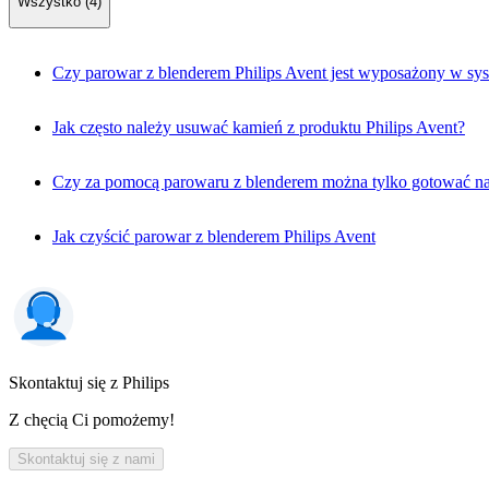
Wszystko (4)
Czy parowar z blenderem Philips Avent jest wyposażony w sy
Jak często należy usuwać kamień z produktu Philips Avent?
Czy za pomocą parowaru z blenderem można tylko gotować na
Jak czyścić parowar z blenderem Philips Avent
Skontaktuj się z Philips
Z chęcią Ci pomożemy!
Skontaktuj się z nami