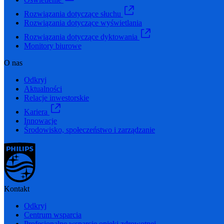
Rozwiązania dotyczące słuchu
Rozwiązania dotyczące wyświetlania
Rozwiązania dotyczące dyktowania
Monitory biurowe
O nas
Odkryj
Aktualności
Relacje inwestorskie
Kariera
Innowacje
Środowisko, społeczeństwo i zarządzanie
Kontakt
Odkryj
Centrum wsparcia
Profesjonalne wsparcie opieki zdrowotnej