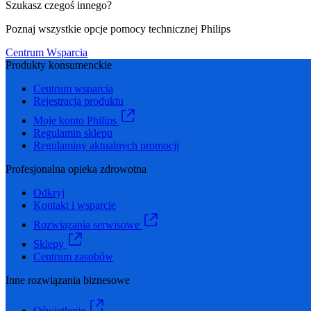
Szukasz czegoś innego?
Poznaj wszystkie opcje pomocy technicznej Philips
Centrum Wsparcia
Produkty konsumenckie
Centrum wsparcia
Rejestracja produktu
Moje konto Philips
Regulamin sklepu
Regulaminy aktualnych promocji
Profesjonalna opieka zdrowotna
Odkryj
Kontakt i wsparcie
Rozwiązania serwisowe
Sklepy
Centrum zasobów
Inne rozwiązania biznesowe
Oświetlenie