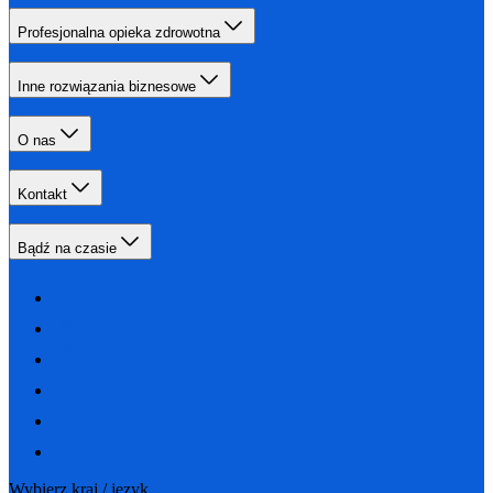
Profesjonalna opieka zdrowotna
Inne rozwiązania biznesowe
O nas
Kontakt
Bądź na czasie
Wybierz kraj / język