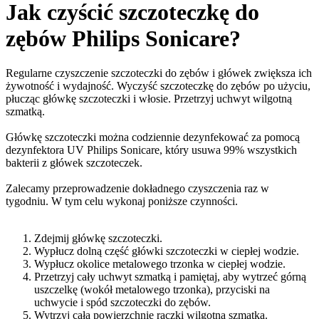
Jak czyścić szczoteczkę do
zębów Philips Sonicare?
Regularne czyszczenie szczoteczki do zębów i główek zwiększa ich
żywotność i wydajność. Wyczyść szczoteczkę do zębów po użyciu,
płucząc główkę szczoteczki i włosie. Przetrzyj uchwyt wilgotną
szmatką.
Główkę szczoteczki można codziennie dezynfekować za pomocą
dezynfektora UV Philips Sonicare, który usuwa 99% wszystkich
bakterii z główek szczoteczek.
Zalecamy przeprowadzenie dokładnego czyszczenia raz w
tygodniu. W tym celu wykonaj poniższe czynności.
Zdejmij główkę szczoteczki.
Wypłucz dolną część główki szczoteczki w ciepłej wodzie.
Wypłucz okolice metalowego trzonka w ciepłej wodzie.
Przetrzyj cały uchwyt szmatką i pamiętaj, aby wytrzeć górną
uszczelkę (wokół metalowego trzonka), przyciski na
uchwycie i spód szczoteczki do zębów.
Wytrzyj całą powierzchnię rączki wilgotną szmatką.