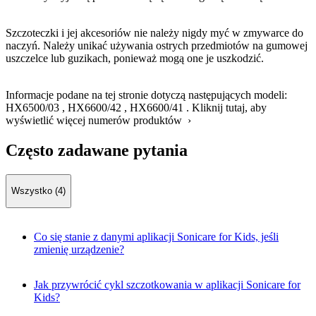
Szczoteczki i jej akcesoriów nie należy nigdy myć w zmywarce do
naczyń. Należy unikać używania ostrych przedmiotów na gumowej
uszczelce lub guzikach, ponieważ mogą one je uszkodzić.
Informacje podane na tej stronie dotyczą następujących modeli:
HX6500/03
,
HX6600/42
,
HX6600/41
.
Kliknij tutaj, aby
wyświetlić więcej numerów produktów ›
Często zadawane pytania
Wszystko (4)
Co się stanie z danymi aplikacji Sonicare for Kids, jeśli
zmienię urządzenie?
Jak przywrócić cykl szczotkowania w aplikacji Sonicare for
Kids?