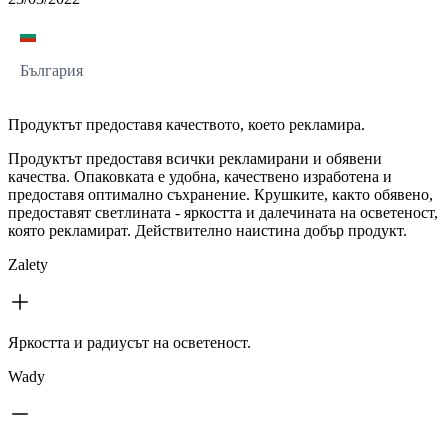
България
Продуктът предоставя качеството, което рекламира.
Продуктът предоставя всички рекламирани и обявени
качества. Опаковката е удобна, качествено изработена и
предоставя оптимално съхранение. Крушките, както обявено,
предоставят светлината - яркостта и далечината на осветеност,
която рекламират. Действително наистина добър продукт.
Zalety
Яркостта и радиусът на осветеност.
Wady